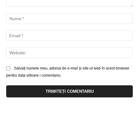
Comentariu:
Nu
Ema
Web
Salvați numele meu, adresa de e-mail și site-ul web în acest browser
pentru data viitoare i comentariu.