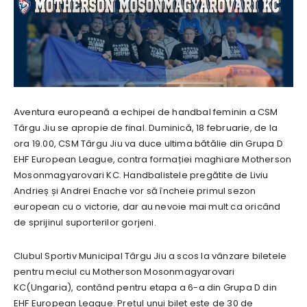
Aventura europeană a echipei de handbal feminin a CSM
Târgu Jiu se apropie de final. Duminică, 18 februarie, de la
ora 19.00, CSM Târgu Jiu va duce ultima bătălie din Grupa D
EHF European League, contra formației maghiare Motherson
Mosonmagyarovari KC. Handbalistele pregătite de Liviu
Andrieș și Andrei Enache vor să încheie primul sezon
european cu o victorie, dar au nevoie mai mult ca oricând
de sprijinul suporterilor gorjeni.
Clubul Sportiv Municipal Târgu Jiu a scos la vânzare biletele
pentru meciul cu Motherson Mosonmagyarovari
KC(Ungaria), contând pentru etapa a 6-a din Grupa D din
EHF European League. Prețul unui bilet este de 30 de