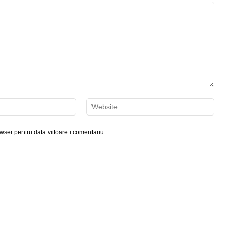
Email:*
Webs
wser pentru data viitoare i comentariu.