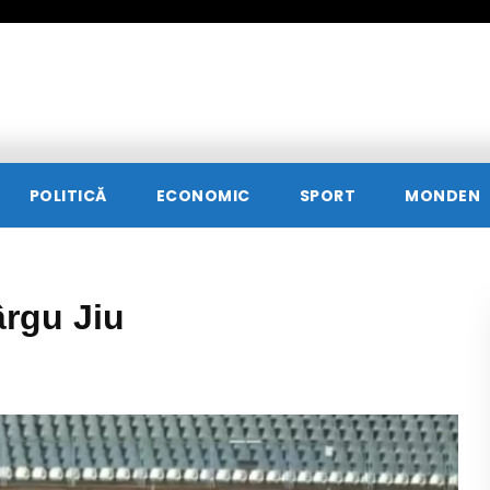
POLITICĂ
ECONOMIC
SPORT
MONDEN
ârgu Jiu