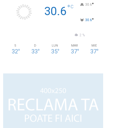
°
30.6
°
C
30.6
°
30.6
30 %
1.7kmh
2 %
S
D
LUN
MAR
MIE
32
°
33
°
35
°
37
°
37
°