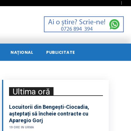
NAȚIONAL
PUBLICITATE
Ultima oră
Locuitorii din Bengești-Ciocadia,
așteptați să încheie contracte cu
Aparegio Gorj
19 ORE IN URMA