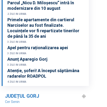
Parcul „Nicu D. Miloșescu” intră în
modernizare din 10 august
2 ZILE IN URMA
Primele apartamente din cartierul
Narciselor au fost finalizate.
Locuințele vor fi repartizate tinerilor
de până la 35 de ani
3 ZILE IN URMA
Apel pentru raționalizarea apei
3 ZILE IN URMA
Anunț Aparegio Gorj
3 ZILE IN URMA
Atenție, șoferi! A început săptămâna
radarelor ROADPOL
4 ZILE IN URMA
JUDEȚUL GORJ
Cer Senin