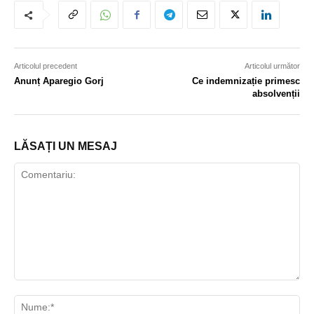
Articolul precedent
Articolul următor
Anunț Aparegio Gorj
Ce indemnizație primesc
absolvenții
LĂSAȚI UN MESAJ
Comentariu:
Nu