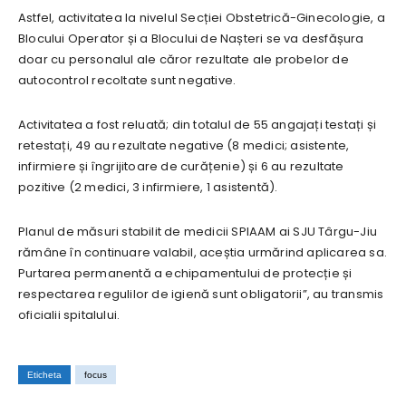
Astfel, activitatea la nivelul Secției Obstetrică-Ginecologie, a
Blocului Operator și a Blocului de Nașteri se va desfășura
doar cu personalul ale căror rezultate ale probelor de
autocontrol recoltate sunt negative.
Activitatea a fost reluată; din totalul de 55 angajați testați și
retestați, 49 au rezultate negative (8 medici; asistente,
infirmiere și îngrijitoare de curățenie) și 6 au rezultate
pozitive (2 medici, 3 infirmiere, 1 asistentă).
Planul de măsuri stabilit de medicii SPIAAM ai SJU Târgu-Jiu
rămâne în continuare valabil, aceștia urmărind aplicarea sa.
Purtarea permanentă a echipamentului de protecție și
respectarea regulilor de igienă sunt obligatorii”, au transmis
oficialii spitalului.
Eticheta
focus