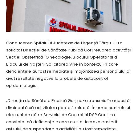
Conducerea Spitalului Județean de Urgență Târgu-Jiu a
solicitat Direcției de Sănătate Publică Gorj reluarea activității
Secției Obstetrică-Ginecologie, Blocului Operator și a
Blocului de Nașteri. Solicitarea vine în contextul în care
deficiențele au fost remediate și majoritatea personalului a
avut rezultate negative la probele de autocontrol
epidemiologic.
„Direcția de Sănătate Publică Gorj ne-a transmis în această
dimineață că activitatea poate fi reluată. În urma controlului
efectuat de către Serviciul de Control al DSP Gorj s-a
constatat că deficiențele care au stat la baza emiterii
avizului de suspendare a activității au fost remediate.