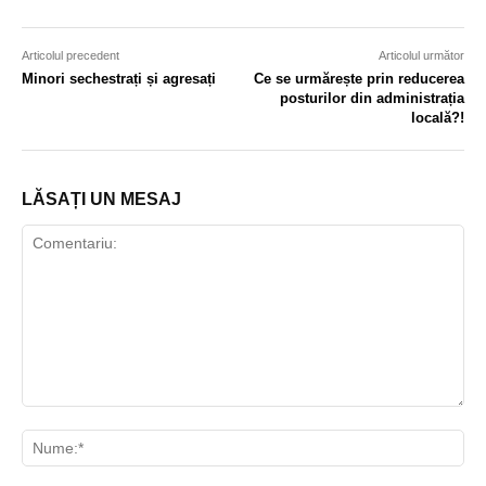
Articolul precedent
Articolul următor
Minori sechestrați și agresați
Ce se urmărește prin reducerea
posturilor din administrația
locală?!
LĂSAȚI UN MESAJ
Comentariu:
Nu