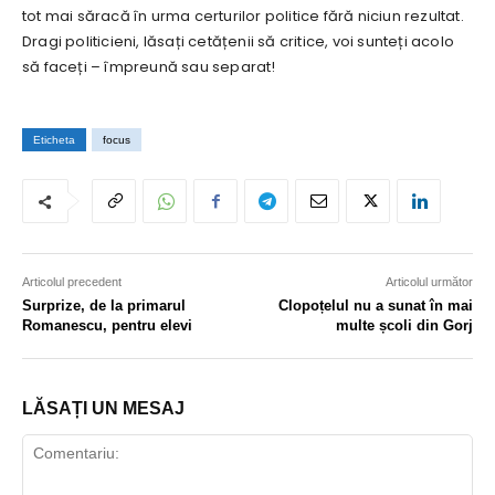
tot mai săracă în urma certurilor politice fără niciun rezultat.
Dragi politicieni, lăsați cetățenii să critice, voi sunteți acolo
să faceți – împreună sau separat!
Eticheta
focus
Articolul precedent
Articolul următor
Surprize, de la primarul
Clopoțelul nu a sunat în mai
Romanescu, pentru elevi
multe școli din Gorj
LĂSAȚI UN MESAJ