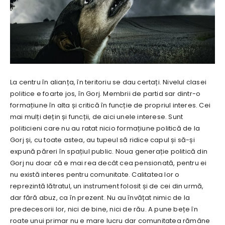
La centru în alianța, în teritoriu se dau certați. Nivelul clasei
politice e foarte jos, în Gorj. Membrii de partid sar dintr-o
formațiune în alta și critică în funcție de propriul interes. Cei
mai mulți dețin și funcții, de aici unele interese. Sunt
politicieni care nu au ratat nicio formațiune politică de la
Gorj și, cu toate astea, au tupeul să ridice capul și să-și
expună păreri în spațiul public. Noua generație politică din
Gorj nu doar că e mai rea decât cea pensionată, pentru ei
nu există interes pentru comunitate. Calitatea lor o
reprezintă lătratul, un instrument folosit și de cei din urmă,
dar fără abuz, ca în prezent. Nu au învățat nimic de la
predecesorii lor, nici de bine, nici de rău. A pune bețe în
roate unui primar nu e mare lucru dar comunitatea rămâne