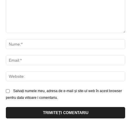
Comentariu:
Nu
Ema
Web
Salvați numele meu, adresa de e-mail și site-ul web în acest browser
pentru data viitoare i comentariu.