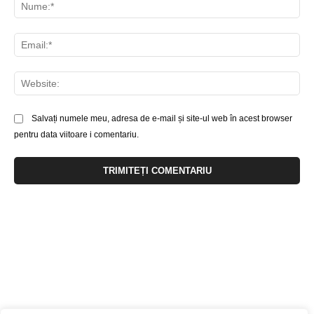
Nu
Ema
Web
Salvați numele meu, adresa de e-mail și site-ul web în acest browser
pentru data viitoare i comentariu.