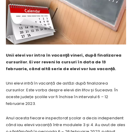
Unii elevi vor intra în vacanţă vineri, după finalizarea
cursurilor. Ei vor reveni la cursuri în data de 13
februarie, când altă serie de elevi vor lua vacanță.
Unii elevi intră în vacanță de astăzi după finalizarea
cursurilor. Este vorba despre elevii din Ilfov și Suceava. În
aceste județe școlile vor fi închise în intervalul 6 – 12
februarie 2023.
Anul acesta fiecare inspectorat școlar a decis independent
când iau elevii vacanță între modulele 3 și 4. Au avut de ales
o săptămână în perioada 6 – 26 februarie 2023, potrivit