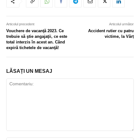
Articolul precedent
Articolul următor
Vouchere de vacanţă 2023. Ce
Accident rutier cu patru
trebuie să ştie angajaţii, ce este
victime, la Vârț
total interzis în acest an. Când
expiră tichetele de vacanţă!
LĂSAȚI UN MESAJ
Comentariu: