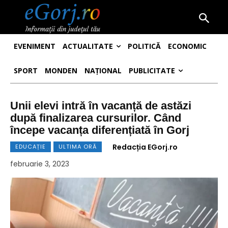
EVENIMENT
ACTUALITATE
POLITICĂ
ECONOMIC
SPORT
MONDEN
NAȚIONAL
PUBLICITATE
Unii elevi intră în vacanță de astăzi
după finalizarea cursurilor. Când
începe vacanța diferențiată în Gorj
Redacția EGorj.ro
EDUCAȚIE
ULTIMA ORĂ
februarie 3, 2023