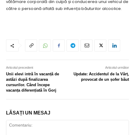
vătămare corporală din culpă și conducerea unui vehicul de
către o persoană aflată sub infuența băuturilor alcoolice.
Articolul precedent
Articolul următor
Unii elevi intră în vacanță de
Update: Accidentul de la Vârț,
astăzi după finalizarea
provocat de un șofer băut
cursurilor. Când începe
vacanța diferențiată în Gorj
LĂSAȚI UN MESAJ