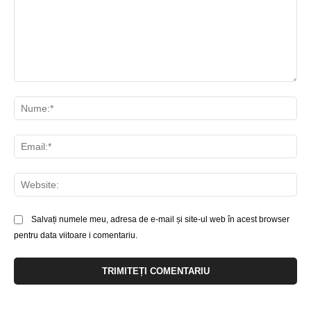
Comentariu:
Nu
Ema
Web
Salvați numele meu, adresa de e-mail și site-ul web în acest browser
pentru data viitoare i comentariu.