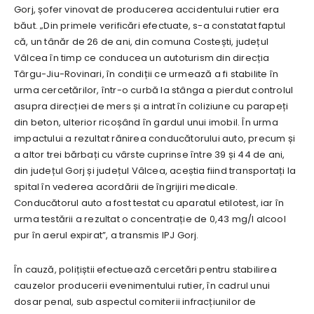
Gorj, șofer vinovat de producerea accidentului rutier era
băut. „Din primele verificări efectuate, s-a constatat faptul
că, un tânăr de 26 de ani, din comuna Costești, județul
Vâlcea în timp ce conducea un autoturism din direcția
Târgu-Jiu-Rovinari, în condiții ce urmează a fi stabilite în
urma cercetărilor, într-o curbă la stânga a pierdut controlul
asupra direcției de mers și a intrat în coliziune cu parapeți
din beton, ulterior ricoșând în gardul unui imobil. În urma
impactului a rezultat rănirea conducătorului auto, precum și
a altor trei bărbați cu vârste cuprinse între 39 și 44 de ani,
din județul Gorj și județul Vâlcea, aceștia fiind transportați la
spital în vederea acordării de îngrijiri medicale.
Conducătorul auto a fost testat cu aparatul etilotest, iar în
urma testării a rezultat o concentrație de 0,43 mg/l alcool
pur în aerul expirat”, a transmis IPJ Gorj.
În cauză, polițiștii efectuează cercetări pentru stabilirea
cauzelor producerii evenimentului rutier, în cadrul unui
dosar penal, sub aspectul comiterii infracțiunilor de