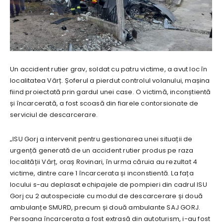
Un accident rutier grav, soldat cu patru victime, a avut loc în
localitatea Vârț. Șoferul a pierdut controlul volanului, mașina
fiind proiectată prin gardul unei case. O victimă, inconștientă
și încarcerată, a fost scoasă din fiarele contorsionate de
serviciul de descarcerare.
„ISU Gorj a intervenit pentru gestionarea unei situații de
urgență generată de un accident rutier produs pe raza
localității Vârț, oraș Rovinari, în urma căruia au rezultat 4
victime, dintre care 1 încarcerata și inconstientă. La fața
locului s-au deplasat echipajele de pompieri din cadrul ISU
Gorj cu 2 autospeciale cu modul de descarcerare și două
ambulanțe SMURD, precum și două ambulante SAJ GORJ.
Persoana încarcerata a fost extrasă din autoturism, i-au fost