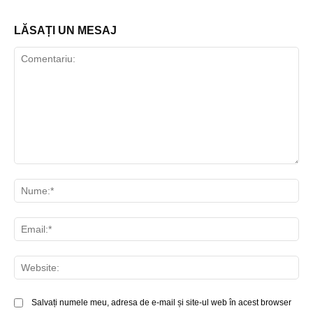
LĂSAȚI UN MESAJ
Comentariu:
Nu
Ema
Web
Salvați numele meu, adresa de e-mail și site-ul web în acest browser