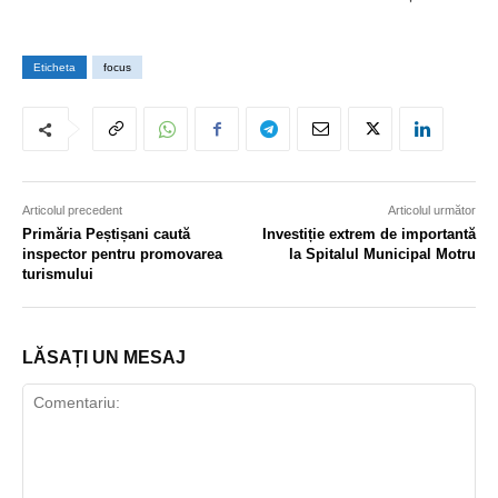
Eticheta
focus
Articolul precedent
Articolul următor
Primăria Peștișani caută
Investiție extrem de importantă
inspector pentru promovarea
la Spitalul Municipal Motru
turismului
LĂSAȚI UN MESAJ