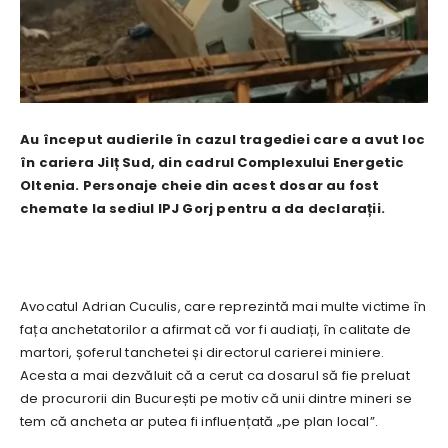
Au început audierile în cazul tragediei care a avut loc
în cariera Jilț Sud, din cadrul Complexului Energetic
Oltenia. Personaje cheie din acest dosar au fost
chemate la sediul IPJ Gorj pentru a da declarații.
Avocatul Adrian Cuculis, care reprezintă mai multe victime în
fața anchetatorilor a afirmat că vor fi audiați, în calitate de
martori, șoferul tanchetei și directorul carierei miniere.
Acesta a mai dezvăluit că a cerut ca dosarul să fie preluat
de procurorii din București pe motiv că unii dintre mineri se
tem că ancheta ar putea fi influențată „pe plan local”.