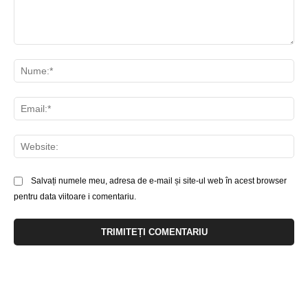
Comentariu:
Nu
Ema
Web
Salvați numele meu, adresa de e-mail și site-ul web în acest browser
pentru data viitoare i comentariu.