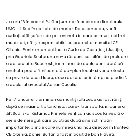
„La ora 13 în cadrul IPJ Gorj urmează audierea directorului
UMC Jilt Sud în calitate de martor. De asemenea, vor fi
audiați atât șoferul de pe tancheta în care au murit cei trei
muncitori, cât și responsabilul cu protecția muncii al CE
Oltenia. Pentru moment Înalta Curte de Casație și Justiție,
prin Gabriela Scutea, nu ne-a răspuns solicitării de preluare
a dosarului la București, iar minerii de acolo consideră că
ancheta poate fi influențată pe «plan local» și vor protesta
cu privire la acest lucru, daca dosarul ar întâmpina piedici“,
a declarat avocatul Adrian Cuculis.
Pe 17 ianuarie, trei mineri au murit și alți zece au fost răniți
după ce mașina, tip tanchetă, care-i transporta, în cariera
Jilț Sud, s-a răsturnat. Primele verificări au scos la iveală o
serie de nereguli care au atras după sine schimbări
importante, printre care numirea unui nou director în fruntea
CE Oltenia. Daniel Burlan a fost înlocuit de Dan Plăveți.