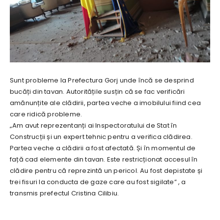
Sunt probleme la Prefectura Gorj unde încă se desprind
bucăți din tavan. Autoritățile susțin că se fac verificări
amănunțite ale clădirii, partea veche a imobilului fiind cea
care ridică probleme.
„Am avut reprezentanți ai Inspectoratului de Stat în
Construcții și un expert tehnic pentru a verifica clădirea.
Partea veche a clădirii a fost afectată. Și în momentul de
față cad elemente din tavan. Este restricționat accesul în
clădire pentru că reprezintă un pericol. Au fost depistate și
trei fisuri la conducta de gaze care au fost sigilate” , a
transmis prefectul Cristina Cilibiu.