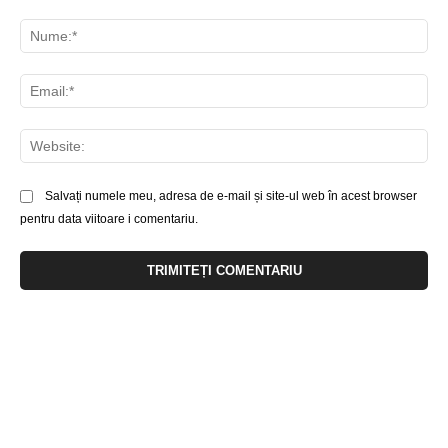
Comentariu:
Nu
Ema
Web
Salvați numele meu, adresa de e-mail și site-ul web în acest browser
pentru data viitoare i comentariu.