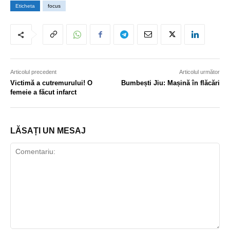
Eticheta
focus
Articolul precedent
Articolul următor
Victimă a cutremurului! O
Bumbești Jiu: Mașină în flăcări
femeie a făcut infarct
LĂSAȚI UN MESAJ