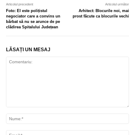
Articolul precedent
Articolul următor
Foto: El este polițistul
Arhitect: Blocurile noi, mai
negociator care a convins un
prost făcute ca blocurile vechi
bărbat să nu se arunce de pe
clădirea Spitalului Județean
LĂSAȚI UN MESAJ
Comentariu:
Nu
Ema