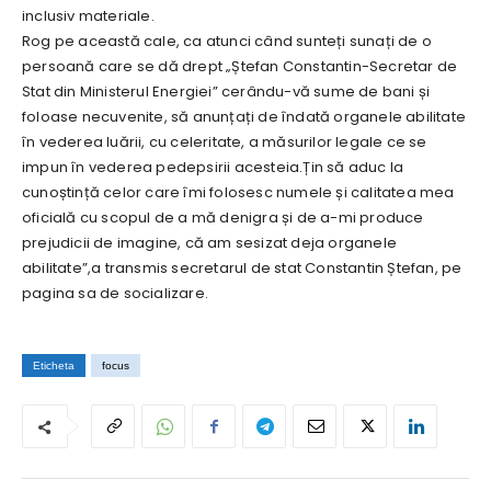
inclusiv materiale.
Rog pe această cale, ca atunci când sunteți sunați de o
persoană care se dă drept „Ștefan Constantin-Secretar de
Stat din Ministerul Energiei” cerându-vă sume de bani și
foloase necuvenite, să anunțați de îndată organele abilitate
în vederea luării, cu celeritate, a măsurilor legale ce se
impun în vederea pedepsirii acesteia.Țin să aduc la
cunoștință celor care îmi folosesc numele și calitatea mea
oficială cu scopul de a mă denigra și de a-mi produce
prejudicii de imagine, că am sesizat deja organele
abilitate”,a transmis secretarul de stat Constantin Ștefan, pe
pagina sa de socializare.
Eticheta
focus