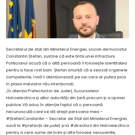
Secretarul de stat din Ministerul Energiei, social-democratul
Constantin Ștefan, susține că este ținta unei infracțiuni.
Politicianul acuză că o altă persoană îi folosește identitatea
pentru a face rost bani. Ștefan anunță că a sesizat organele
competente, însă îi atenționează pe cei care ar putea pica
în plasa indivizilor rău intenționați.
„În atenția Prefecturilor de Județ, Sucursalelor
Hidroelectrica și altor autorități din țară precum și a opiniei
publice.Vă aduc în atenție faptul că o persoană
necunoscută care se dă drept persoana mea –
#ȘtefanConstantin – Secretar de Stat din Ministerul Energiei,
sună la #prefecții de județ și la #directorii din Hidroelectrica
pentru a cere sume de bani și alte foloase necuvenite,