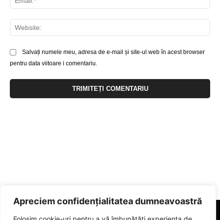
Web
Salvați numele meu, adresa de e-mail și site-ul web în acest browser
pentru data viitoare i comentariu.
Apreciem confidențialitatea dumneavoastră
Folosim cookie-uri pentru a vă îmbunătăți experiența de