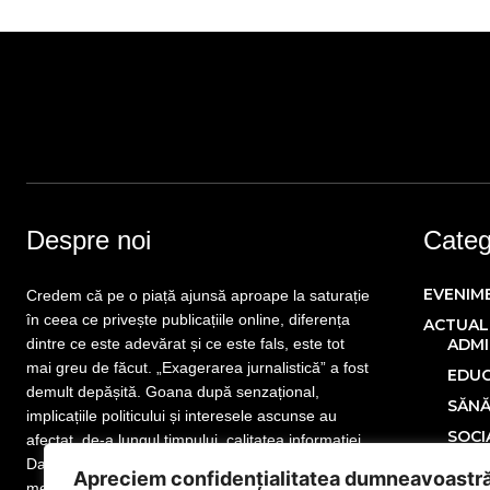
Despre noi
Catego
EVENIM
Credem că pe o piață ajunsă aproape la saturație
în ceea ce privește publicațiile online, diferența
ACTUAL
dintre ce este adevărat și ce este fals, este tot
ADMI
mai greu de făcut. „Exagerarea jurnalistică” a fost
EDUC
demult depășită. Goana după senzațional,
SĂN
implicațiile politicului și interesele ascunse au
SOCI
afectat, de-a lungul timpului, calitatea informației.
Dar nu este totul pierdut! Mai sunt publicații care
POLITIC
Apreciem confidențialitatea dumneavoastr
merită atenția cititorului. Mai sunt jurnaliști care