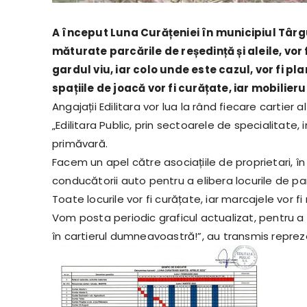
A început Luna Curățeniei în municipiul Târgu J
măturate parcările de reședință și aleile, vor f
gardul viu, iar colo unde este cazul, vor fi pl
spațiile de joacă vor fi curățate, iar mobilieru
Angajații Edilitara vor lua la rând fiecare cartier al
„Edilitara Public, prin sectoarele de specialitate,
primăvară.
Facem un apel către asociațiile de proprietari, în
conducătorii auto pentru a elibera locurile de par
Toate locurile vor fi curățate, iar marcajele vor fi
Vom posta periodic graficul actualizat, pentru a
în cartierul dumneavoastră!”, au transmis reprezen