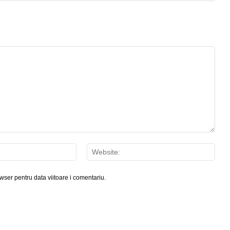
Email:*
Webs
wser pentru data viitoare i comentariu.