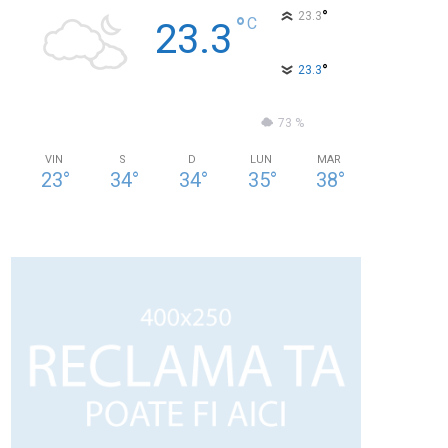
°
23.3
°
C
23.3
°
23.3
53 %
1.5kmh
73 %
VIN
S
D
LUN
MAR
23
°
34
°
34
°
35
°
38
°