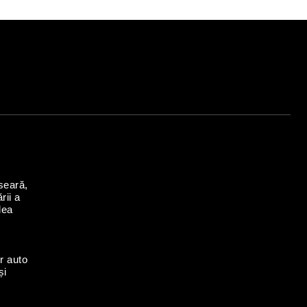
seară,
rii a
lea
r auto
și