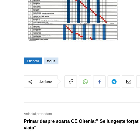
Eticheta
focus
Acțiune
Articolul precedent
Primar despre soarta CE Oltenia:” Se lungește forțat
viața”