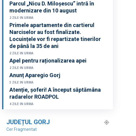
Parcul „Nicu D. Miloșescu” intră în
modernizare din 10 august
2 ZILE IN URMA
Primele apartamente din cartierul
Narciselor au fost finalizate.
Locuințele vor fi repartizate tinerilor
de până la 35 de ani
2 ZILE IN URMA
Apel pentru raționalizarea apei
2 ZILE IN URMA
Anunț Aparegio Gorj
3 ZILE IN URMA
Atenție, șoferi! A început săptămâna
radarelor ROADPOL
4 ZILE IN URMA
JUDEȚUL GORJ
Cer Fragmentat