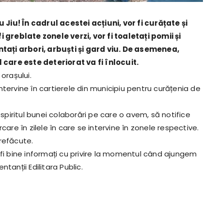
iu! În cadrul acestei acțiuni, vor fi curățate și
i greblate zonele verzi, vor fi toaletați pomii și
antați arbori, arbuști și gard viu. De asemenea,
l care este deteriorat va fi înlocuit.
 orașului.
 intervine în cartierele din municipiu pentru curățenia de
 spiritul bunei colaborări pe care o avem, să notifice
care în zilele în care se intervine în zonele respective.
 refăcute.
 fi bine informați cu privire la momentul când ajungem
tanții Edilitara Public.