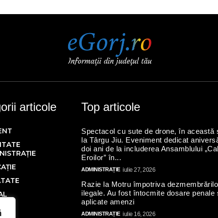
rii articole
Top articole
ENT
Spectacol cu sute de drone, în această 
la Târgu Jiu. Eveniment dedicat aniversă
ITATE
doi ani de la includerea Ansamblului „Ca
NISTRAȚIE
Eroilor” în...
AȚIE
ADMINISTRAȚIE
iulie 27, 2026
ĂTATE
Razie la Motru împotriva dezmembrărilo
ilegale. Au fost întocmite dosare penale 
AL
aplicate amenzi
Ă
ă
ADMINISTRAȚIE
iulie 16, 2026