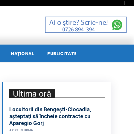
NAȚIONAL
PUBLICITATE
Ultima oră
Locuitorii din Bengești-Ciocadia,
așteptați să încheie contracte cu
Aparegio Gorj
4 ORE IN URMA