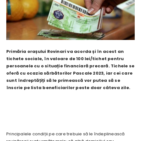
Primăria orașului Rovinari va acorda și în acest an
tichete sociale, în valoare de 100 lei/tichet pentru
persoanele cu o situație financiară precară. Tichele se
oferă cu ocazia sărbătorilor Pascale 2023, iar cei care
sunt îndreptățiți să le primească vor putea să se
înscrie pe lista beneficiarilor peste doar câteva zile.
Principalele condiții pe care trebuie să le îndeplinească