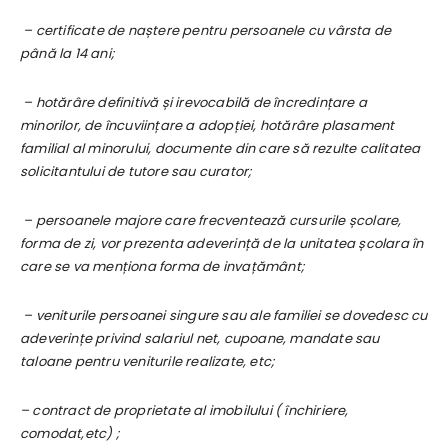
– certificate de naștere pentru persoanele cu vârsta de
până la 14 ani;
– hotărâre definitivă și irevocabilă de încredințare a
minorilor, de încuviințare a adopției, hotărâre plasament
familial al minorului, documente din care să rezulte calitatea
solicitantului de tutore sau curator;
– persoanele majore care frecventează cursurile școlare,
forma de zi, vor prezenta adeverință de la unitatea școlara în
care se va menționa forma de invațământ;
– veniturile
persoanei singure sau ale familiei se dovedesc cu
adeverințe privind salariul net, cupoane, mandate sau
taloane pentru veniturile realizate, etc;
– contract de proprietate al imobilului ( închiriere,
comodat,etc) ;