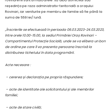
rovinărenii sunt următoarele: să aibă domiciliul sau
reședința pe raza administrativ-teritorială a orașului
Rovinari, iar veniturile pe membru de familie să fie până la
suma de 559 lei/ lună.
„Înscrierile se efectuează în perioada 06.03.2023-24.03.2023,
între orele 10.00-15.00, la sediul Primăriei Oraș Rovinari –
Compartimentul Protecție Socială, unde se va elibera un bon
de ordine pe care îl va prezenta persoana înscrisă la
distribuirea tichetului în data programării.
Acte necesare :
– cererea și declarația pe propria răspundere;
– acte de identitate ale solicitantului și ale membrilor
familiei;
– acte de stare civilă;