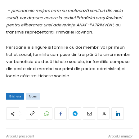
– persoanele majore care nu realizează venituri din nicio
sursă, vor depune cerere la sediul Primăriei oraș Rovinari
pentru eliberarea unei adeverințe ANAF-PATRIMVEN”
, au
transmis reprezentanții Primăriei Rovinari.
Persoanele singure și familiile cu doi membri vor primi un
tichet social, familiile compuse din trei până la cinci membri
vor beneficia de două tichete sociale, iar familiile compuse
din peste cinci membri vor primi din partea administrației
locale câte trei tichete sociale.
Eticheta
focus
Articolul precedent
Articolul următor