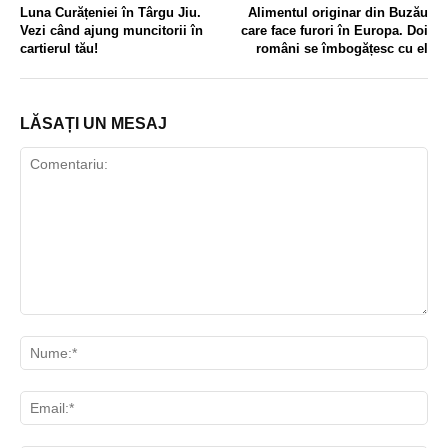
Luna Curățeniei în Târgu Jiu.
Alimentul originar din Buzău
Vezi când ajung muncitorii în
care face furori în Europa. Doi
cartierul tău!
români se îmbogățesc cu el
LĂSAȚI UN MESAJ
Comentariu:
Nu
Ema