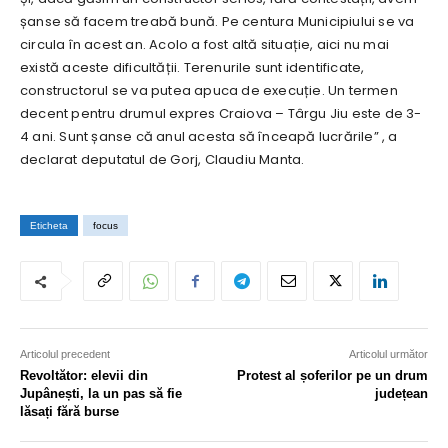
șanse să facem treabă bună. Pe centura Municipiului se va
circula în acest an. Acolo a fost altă situație, aici nu mai
există aceste dificultății. Terenurile sunt identificate,
constructorul se va putea apuca de execuție. Un termen
decent pentru drumul expres Craiova – Târgu Jiu este de 3-
4 ani. Sunt șanse că anul acesta să înceapă lucrările” , a
declarat deputatul de Gorj, Claudiu Manta.
Eticheta
focus
Articolul precedent
Articolul următor
Revoltător: elevii din
Protest al șoferilor pe un drum
Jupânești, la un pas să fie
județean
lăsați fără burse