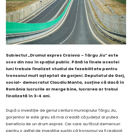
Subiectul „Drumul expres Craiova – Târgu Jiu” este
scos din nou în spațiul public. Până la finele acestei
luni trebuie finalizat studiul de fezabilitate pentru
tronsonul mult așteptat de gorjeni. Deputatul de Gorj,
social- democratul Claudiu Manta, susține că dacă în
România lucrurile ar merge bine, lucrarea ar trebui
finalizată în 3-4 ani.
După o investiție de genul centurii municipiului Târgu Jiu,
gorjenilor le este greu să mai creadă că județul ar putea
beneficia de un drum expres. Cei care au făcut demersuri
pentru o astfel de investiție susțin că tronsonul va fi realizat.