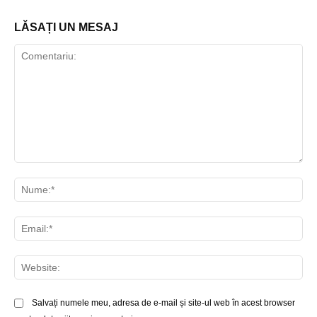
LĂSAȚI UN MESAJ
Comentariu:
Nu
Ema
Web
Salvați numele meu, adresa de e-mail și site-ul web în acest browser