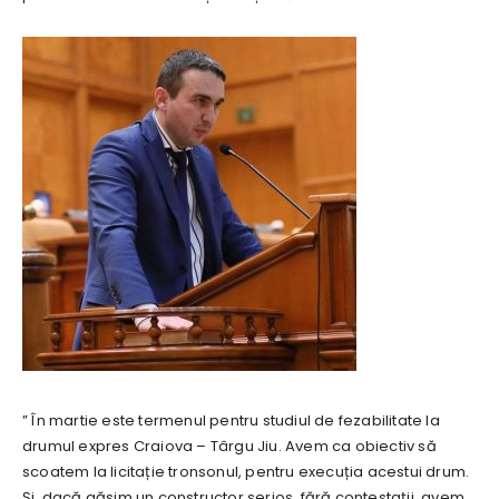
” În martie este termenul pentru studiul de fezabilitate la
drumul expres Craiova – Târgu Jiu. Avem ca obiectiv să
scoatem la licitație tronsonul, pentru execuția acestui drum.
Și, dacă găsim un constructor serios, fără contestații, avem