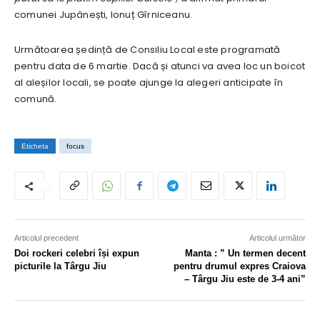
comunei Jupânești, Ionuț Gîrniceanu.
Următoarea ședință de Consiliu Local este programată
pentru data de 6 martie. Dacă și atunci va avea loc un boicot
al aleșilor locali, se poate ajunge la alegeri anticipate în
comună.
Eticheta
focus
Articolul precedent
Articolul următor
Doi rockeri celebri își expun
Manta : ” Un termen decent
picturile la Târgu Jiu
pentru drumul expres Craiova
– Târgu Jiu este de 3-4 ani”