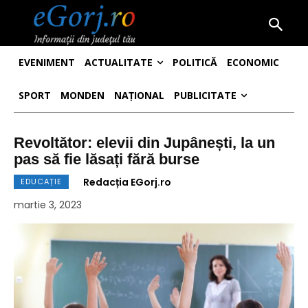
EVENIMENT
ACTUALITATE
POLITICĂ
ECONOMIC
SPORT
MONDEN
NAȚIONAL
PUBLICITATE
Revoltător: elevii din Jupânești, la un
pas să fie lăsați fără burse
Redacția EGorj.ro
EDUCAȚIE
martie 3, 2023