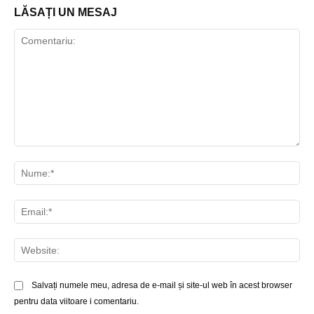
LĂSAȚI UN MESAJ
Comentariu:
Nu
Ema
Web
Salvați numele meu, adresa de e-mail și site-ul web în acest browser
pentru data viitoare i comentariu.