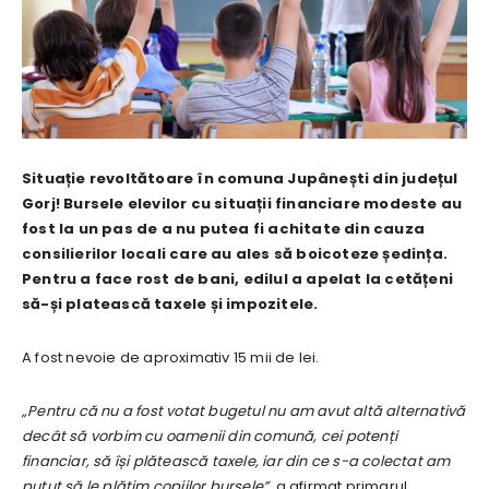
Situație revoltătoare în comuna Jupânești din județul
Gorj! Bursele elevilor cu situații financiare modeste au
fost la un pas de a nu putea fi achitate din cauza
consilierilor locali care au ales să boicoteze ședința.
Pentru a face rost de bani, edilul a apelat la cetățeni
să-și platească taxele și impozitele.
A fost nevoie de aproximativ 15 mii de lei.
„Pentru că nu a fost votat bugetul nu am avut altă alternativă
decât să vorbim cu oamenii din comună, cei potenți
financiar, să își plătească taxele, iar din ce s-a colectat am
putut să le plătim copiilor bursele”,
a afirmat primarul