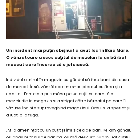
Un incident mai puțin obișnuit a avut loc în Baia Mare.
O vânzatoare a scos cuţitul de mezeluri la un bărbat
mascat care încerca să o jefuiască.
Individul a intrat în magazin cu gândul să fure banii din casa
de marcat. Însă, vânzătoare nu s-au pierdut cu firea și a
ripostat. Femeia a pus mâna pe un cuțit cu care tăia
mezelurile în magazin și a strigat către bărbatul pe care îl
văzuse înainte supraveghind magazinul. Omul s-a speriat și
a luat-o la fugă.
„M-a amenințat cu un cuțit și îmi zicea de bani. M-am gândit,
ori apăs butonul de panică, ori mă descurc. Și am luat cuțitul