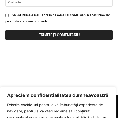
Web
Salvați numele meu, adresa de e-mail și site-ul web în acest browser
pentru data viitoare i comentariu.
Apreciem confidențialitatea dumneavoastră
Folosim cookie-uri pentru a vă îmbunătăți experiența de
navigare, pentru a vă oferi reclame sau conținut
personalizat și pentru a ne analiza traficul. Făcând clic pe