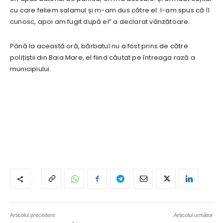
cu care feliem salamul și m-am dus către el. I-am spus că îl
cunosc, apoi am fugit după el” a declarat vânzătoare.
Până la această oră, bărbatul nu a fost prins de către
polițiștii din Baia Mare, el fiind căutat pe întreaga rază a
municipiului.
Articolul precedent
Articolul următor