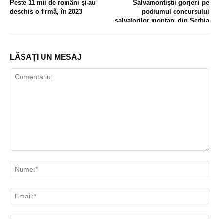
Peste 11 mii de români și-au
Salvamontiștii gorjeni pe
deschis o firmă, în 2023
podiumul concursului
salvatorilor montani din Serbia
LĂSAȚI UN MESAJ
Comentariu:
Nu
Ema