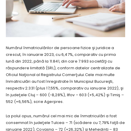
Numărul înmatriculărilor de persoane fizice şi juridice a
crescut, în ianuarie 2023, cu 6,47%, comparativ cu prima
lună din 2022, până la 11.841, din care 7.993 societăţi cu
răspundere limitată (SRL), conform datelor centralizate de
Oficiul Naţional al Registrului Comerţului.Cele mai multe
înmatriculări au fost înregistrate în Municipiul Bucureşti,
respectiv 2.331 (plus 17,55%, comparativ cu ianuarie 2022), şi
în judeţele Cluj – 600 (-8,28%), Ilfov – 603 (+5,42%) şi Timiş –
552 (+6,56%), scrie Agerpres.
La polul opus, numărul cel mai mic de înmatriculări a fost
consemnat în judeţele Tulcea – 71 (scădere cu 7,79% faţă de
ianuarie 2022), Covasna – 72 (+26,32%) şi Mehedinţi – 83