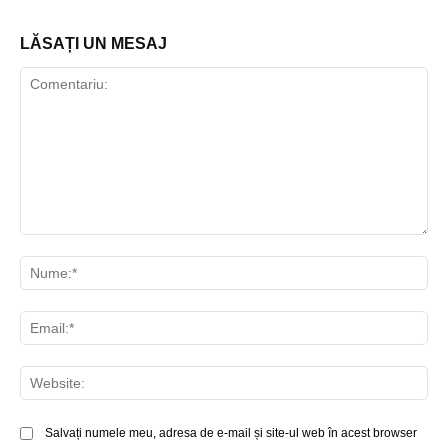
LĂSAȚI UN MESAJ
Comentariu:
Nu
Ema
Web
Salvați numele meu, adresa de e-mail și site-ul web în acest browser