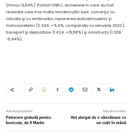
(minus 13,54%). Potrivit ONRC, domeniile în care au fost
realizate cele mai multe înmatriculări sunt: comerţul cu
ridicata şi cu amănuntul; repararea autovehiculelor şi
motocicletelor (2.343; + 5,4%, comparativ cu ianuarie 2022),
transport şi depozitare (1.424; +15,58%) şi construcţii (1.329;
-5,94%).
Articolul precedent
Articolul următor
Petrecere gratuită pentru
Hoț alergat de o vânzătoare cu
bunicuțe, de 8 Martie
un cuțit în mână