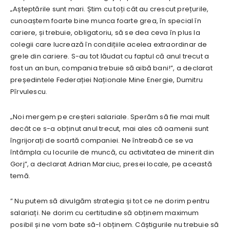
„Așteptările sunt mari. Știm cu toți cât au crescut prețurile,
cunoaștem foarte bine munca foarte grea, în special în
cariere, și trebuie, obligatoriu, să se dea ceva în plus la
colegii care lucrează în condițiile acelea extraordinar de
grele din cariere. S-au tot lăudat cu faptul că anul trecut a
fost un an bun, compania trebuie să aibă bani!”, a declarat
președintele Federației Naționale Mine Energie, Dumitru
Pîrvulescu.
„Noi mergem pe creșteri salariale. Sperăm să fie mai mult
decât ce s-a obținut anul trecut, mai ales că oamenii sunt
îngrijorați de soartă companiei. Ne întreabă ce se va
întâmpla cu locurile de muncă, cu activitatea de minerit din
Gorj”, a declarat Adrian Marciuc, presei locale, pe această
temă.
” Nu putem să divulgăm strategia și tot ce ne dorim pentru
salariați. Ne dorim cu certitudine să obținem maximum
posibil și ne vom bate să-l obținem. Câștigurile nu trebuie să