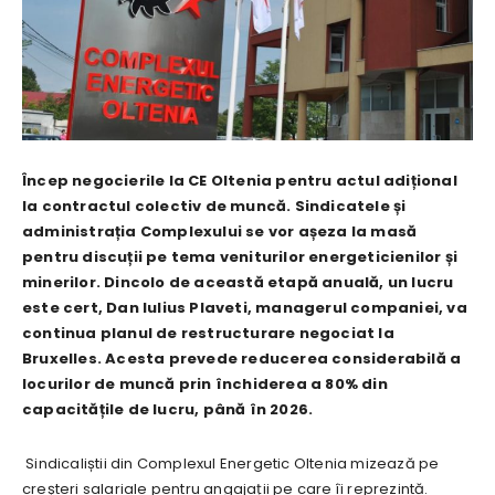
Încep negocierile la CE Oltenia pentru actul adițional
la contractul colectiv de muncă. Sindicatele și
administrația Complexului se vor așeza la masă
pentru discuții pe tema veniturilor energeticienilor și
minerilor. Dincolo de această etapă anuală, un lucru
este cert, Dan Iulius Plaveti, managerul companiei, va
continua planul de restructurare negociat la
Bruxelles. Acesta prevede reducerea considerabilă a
locurilor de muncă prin închiderea a 80% din
capacitățile de lucru, până în 2026.
Sindicaliștii din Complexul Energetic Oltenia mizează pe
creșteri salariale pentru angajații pe care îi reprezintă.