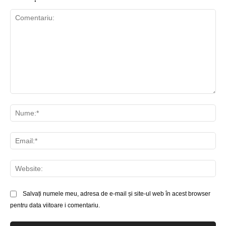
Comentariu:
Nu
Ema
Web
Salvați numele meu, adresa de e-mail și site-ul web în acest browser
pentru data viitoare i comentariu.