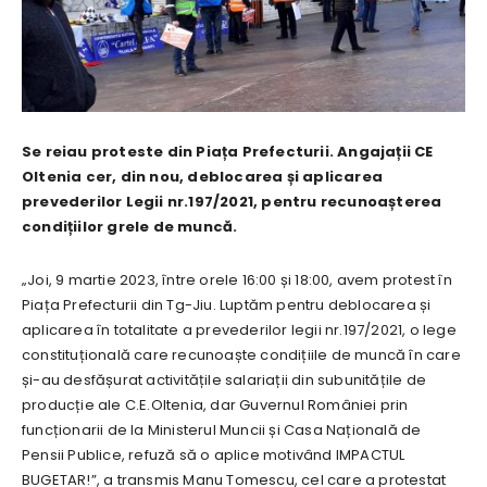
Se reiau proteste din Piața Prefecturii. Angajații CE
Oltenia cer, din nou, deblocarea și aplicarea
prevederilor Legii nr.197/2021, pentru recunoașterea
condițiilor grele de muncă.
„Joi, 9 martie 2023, între orele 16:00 și 18:00, avem protest în
Piața Prefecturii din Tg-Jiu. Luptăm pentru deblocarea și
aplicarea în totalitate a prevederilor legii nr.197/2021, o lege
constituțională care recunoaște condițiile de muncă în care
și-au desfășurat activitățile salariații din subunitățile de
producție ale C.E.Oltenia, dar Guvernul României prin
funcționarii de la Ministerul Muncii și Casa Națională de
Pensii Publice, refuză să o aplice motivând IMPACTUL
BUGETAR!”, a transmis Manu Tomescu, cel care a protestat