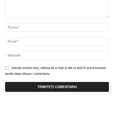
Comentariu:
Nu
Ema
Web
Salvați numele meu, adresa de e-mail și site-ul web în acest browser
pentru data viitoare i comentariu.