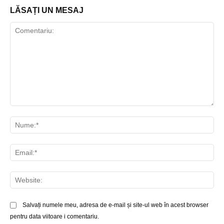
LĂSAȚI UN MESAJ
Comentariu:
Nu
Ema
Web
Salvați numele meu, adresa de e-mail și site-ul web în acest browser
pentru data viitoare i comentariu.