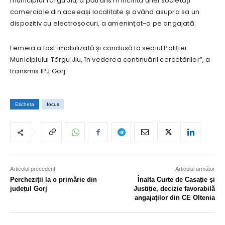
municipiul Târgu Jiu, a pătruns în incinta unei societăți
comerciale din aceeași localitate și având asupra sa un
dispozitiv cu electroșocuri, a amenințat-o pe angajată.
Femeia a fost imobilizată și condusă la sediul Poliției
Municipiului Târgu Jiu, în vederea continuării cercetărilor”, a
transmis IPJ Gorj.
Eticheta
focus
Articolul precedent
Articolul următor
Percheziții la o primărie din
Înalta Curte de Casație și
județul Gorj
Justiție, decizie favorabilă
angajaților din CE Oltenia