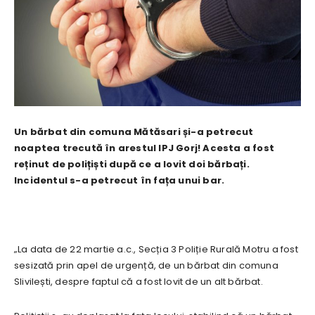
Un bărbat din comuna Mătăsari și-a petrecut
noaptea trecută în arestul IPJ Gorj! Acesta a fost
reținut de polițiști după ce a lovit doi bărbați.
Incidentul s-a petrecut în fața unui bar.
„La data de 22 martie a.c., Secția 3 Poliție Rurală Motru a fost
sesizată prin apel de urgență, de un bărbat din comuna
Slivilești, despre faptul că a fost lovit de un alt bărbat.