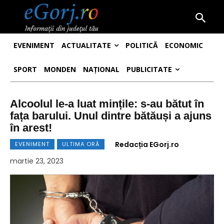
EVENIMENT
ACTUALITATE
POLITICĂ
ECONOMIC
SPORT
MONDEN
NAȚIONAL
PUBLICITATE
Alcoolul le-a luat mințile: s-au bătut în
fața barului. Unul dintre bătăuși a ajuns
în arest!
Redacția EGorj.ro
EVENIMENT
ULTIMA ORĂ
martie 23, 2023