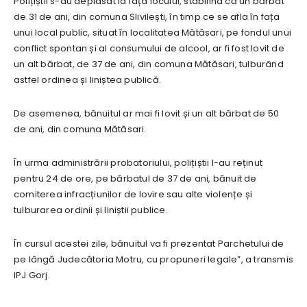
Polițiștii s-au deplasat la fața locului, stabilind că un bărbat
de 31 de ani, din comuna Slivilești, în timp ce se afla în fața
unui local public, situat în localitatea Mătăsari, pe fondul unui
conflict spontan și al consumului de alcool, ar fi fost lovit de
un alt bărbat, de 37 de ani, din comuna Mătăsari, tulburând
astfel ordinea și liniștea publică.
De asemenea, bănuitul ar mai fi lovit și un alt bărbat de 50
de ani, din comuna Mătăsari.
În urma administrării probatoriului, polițiștii l-au reținut
pentru 24 de ore, pe bărbatul de 37 de ani, bănuit de
comiterea infracțiunilor de lovire sau alte violențe și
tulburarea ordinii și liniștii publice.
În cursul acestei zile, bănuitul va fi prezentat Parchetului de
pe lângă Judecătoria Motru, cu propuneri legale”, a transmis
IPJ Gorj.