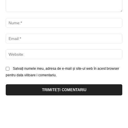
Comentariu:
Nu
Ema
Web
Salvați numele meu, adresa de e-mail și site-ul web în acest browser
pentru data viitoare i comentariu.