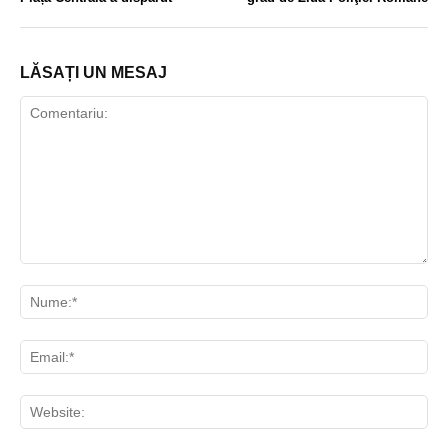
LĂSAȚI UN MESAJ
Comentariu:
Nu
Ema
Web