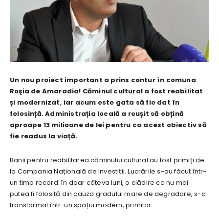
Un nou proiect important a prins contur în comuna
Roşia de Amaradia! Căminul cultural a fost reabilitat
și modernizat, iar acum este gata să fie dat în
folosință. Administrația locală a reușit să obțină
aproape 13 milioane de lei pentru ca acest obiectiv să
fie readus la viață.
Banii pentru reabilitarea căminului cultural au fost primiți de
la Compania Națională de Investiții. Lucrările s-au făcut într-
un timp record: în doar câteva luni, o clădire ce nu mai
putea fi folosită din cauza gradului mare de degradare, s-a
transformat într-un spațiu modern, primitor.