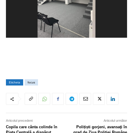
Eticheta
focus
Articolul precedent
Articolul următor
Copila care cânta colinde în
Polițiști gorjeni, avansaţi în
Piața Centrală a dispărut
grad de Ziua Poliţiei Române