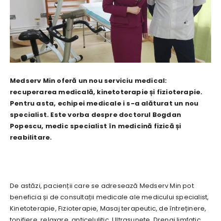
Medserv Min oferă un nou serviciu medical:
recuperarea medicală, kinetoterapie și fizioterapie.
Pentru asta, echipei medicale i s-a alăturat un nou
specialist. Este vorba despre doctorul Bogdan
Popescu, medic specialist în medicină fizică și
reabilitare.
De astăzi, pacienții care se adresează Medserv Min pot
beneficia și de consultații medicale ale medicului specialist,
Kinetoterapie, Fizioterapie, Masaj terapeutic, de întreținere,
tonifiere, relaxare, anticelulitic, Ultrasunete, Drenaj limfatic,