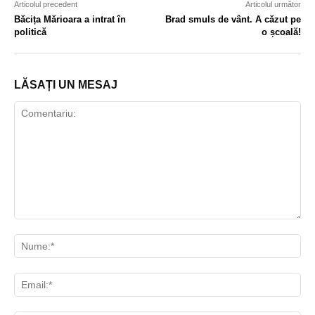
Articolul precedent
Articolul următor
Băcița Mărioara a intrat în
Brad smuls de vânt. A căzut pe
politică
o școală!
LĂSAȚI UN MESAJ
Comentariu:
Nu
Ema