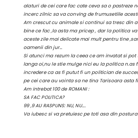
alaturi de cei care fac cate ceva sa o pastreze n
incerc zilnic sa va conving de frumusetiile acesto
Am crescut cu animale si continui sa tresc din a
bine ce fac ,la asta ma pricep , dar la politica v
aceste zile mai delicate mai mult pentru tine ,s
oamenii din jur…
Si atunci ma rezum la ceea ce am invatat si po
langa oi,nu le stie mulge nici eu la politica n.
incredere ca as fi putut fi un politician de succ
pe cei care au vointa sa ne tina Tarisoara asta 
Am intrebat 100 de ROMANI :
SA FAC POLITICA?
99 ,9 AU RASPUNS: NU, NU….
Va iubesc si va pretuiesc pe toti asa din postu