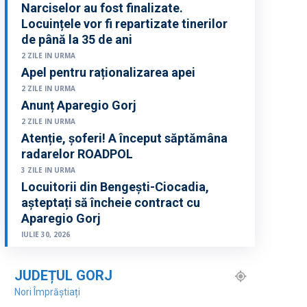
Narciselor au fost finalizate.
Locuințele vor fi repartizate tinerilor
de până la 35 de ani
2 ZILE IN URMA
Apel pentru raționalizarea apei
2 ZILE IN URMA
Anunț Aparegio Gorj
2 ZILE IN URMA
Atenție, șoferi! A început săptămâna
radarelor ROADPOL
3 ZILE IN URMA
Locuitorii din Bengești-Ciocadia,
așteptați să încheie contract cu
Aparegio Gorj
IULIE 30, 2026
JUDEȚUL GORJ
Nori Împrăștiați