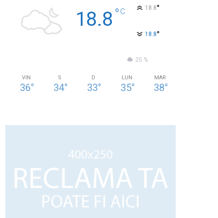
°
18.8
°
C
18.8
°
18.8
75 %
1kmh
25 %
VIN
S
D
LUN
MAR
36
°
34
°
33
°
35
°
38
°