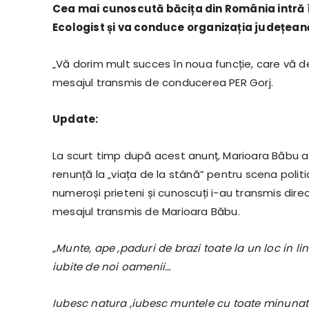
Cea mai cunoscută băcița din România intră în
Ecologist și va conduce organizația județeană
„Vă dorim mult succes în noua funcție, care vă de
mesajul transmis de conducerea PER Gorj.
Update:
La scurt timp după acest anunț, Marioara Băbu a
renunță la „viața de la stână” pentru scena polit
numeroși prieteni și cunoscuți i-au transmis direc
mesajul transmis de Marioara Băbu.
„Munte, ape ,paduri de brazi toate la un loc in l
iubite de noi oamenii…
Iubesc natura ,iubesc muntele cu toate minunatii