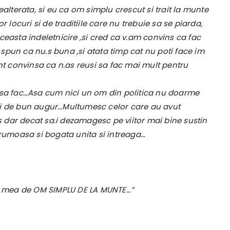
ealterata, si eu ca om simplu crescut si trait la munte
r locuri si de traditiile care nu trebuie sa se piarda,
ceasta indeletnicire ,si cred ca v.am convins ca fac
a spun ca nu.s buna ,si atata timp cat nu poti face im
ant convinsa ca n.as reusi sa fac mai mult pentru
t sa fac…Asa cum nici un om din politica nu doarme
as fi de bun augur…Multumesc celor care au avut
es dar decat sa.i dezamagesc pe viitor mai bine sustin
frumoasa si bogata unita si intreaga…
ra mea de OM SIMPLU DE LA MUNTE…”