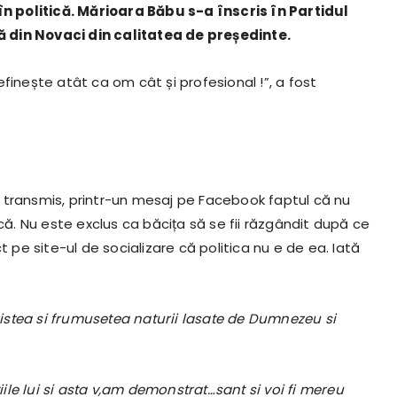
 politică. Mărioara Băbu s-a înscris în Partidul
 din Novaci din calitatea de președinte.
finește atât ca om cât și profesional !”, a fost
 transmis, printr-un mesaj pe Facebook faptul că nu
ică. Nu este exclus ca băcița să se fii răzgândit după ce
t pe site-ul de socializare că politica nu e de ea. Iată
inistea si frumusetea naturii lasate de Dumnezeu si
le lui si asta v,am demonstrat…sant si voi fi mereu