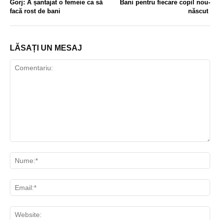
Gorj: A șantajat o femeie ca să
Bani pentru fiecare copil nou-
facă rost de bani
născut
LĂSAȚI UN MESAJ
Comentariu:
Nu
Ema
Web