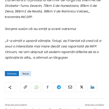
Cutremurul s-a produs la 16km NV de Targu Jiu, 66km NE de
Drobeta-Turnu Severin, 70km S de Hunedoara, 85km S de
Deva, 98km E de Resita, 98km V de Ramnicu Valcea
„,
transmite INCDFP.
Gorjenii susțin că au simțit și acest cutremur.
„S-a simțit o ușoară vibrație. Totuși, aș fi tentat să cred că a
avut o intensitate mai mare decât cea raportată de INFP.
Oricum, ne-am obișnuit să vedem raportări diferite de la o
aplicație la alta
„, a afirmat un târgujian.
Eticheta
focus
Articolul precedent
Articolul următor