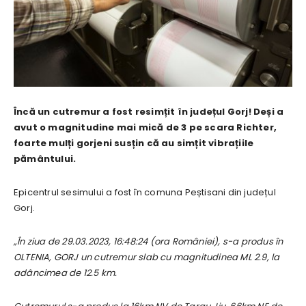
Încă un cutremur a fost resimțit în județul Gorj! Deși a
avut o magnitudine mai mică de 3 pe scara Richter,
foarte mulți gorjeni susțin că au simțit vibrațiile
pământului.
Epicentrul sesimului a fost în comuna Peștisani din județul
Gorj.
„În ziua de 29.03.2023, 16:48:24 (ora României), s-a produs în
OLTENIA, GORJ un cutremur slab cu magnitudinea ML 2.9, la
adâncimea de 12.5 km.