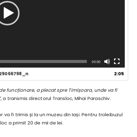
00:00
29066798_n
2:05
e de funcționare, a plecat spre Timișoara, unde va fi
”
, a transmis directorul Transloc, Mihai Paraschiv.
 fi trimis și la un muzeu din Iași. Pentru troleibuzul
oc a primit 20 de mii de lei.