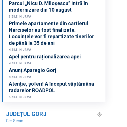
Parcul „Nicu D. Miloșescu” intră în
modernizare din 10 august
3 ZILE IN URMA
Primele apartamente din cartierul
Narciselor au fost finalizate.
Locuințele vor fi repartizate tinerilor
de până la 35 de ani
4 ZILE IN URMA
Apel pentru raționalizarea apei
4 ZILE IN URMA
Anunț Aparegio Gorj
4 ZILE IN URMA
Atenție, șoferi! A început săptămâna
radarelor ROADPOL
5 ZILE IN URMA
JUDEȚUL GORJ
Cer Senin