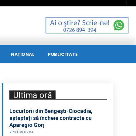
NAȚIONAL
PUBLICITATE
Ultima oră
Locuitorii din Bengești-Ciocadia,
așteptați să încheie contracte cu
Aparegio Gorj
2 ZILE IN URMA