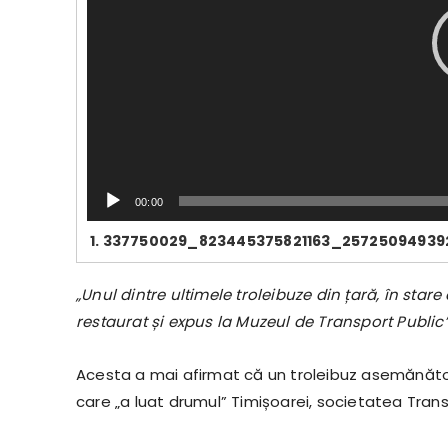
i
d
e
o
00:00
1.
337750029_823445375821163_25725094939
„Unul dintre ultimele troleibuze din țară, în star
restaurat și expus la Muzeul de Transport Public
Acesta a mai afirmat că un troleibuz asemănător va
care „a luat drumul” Timișoarei, societatea Transl