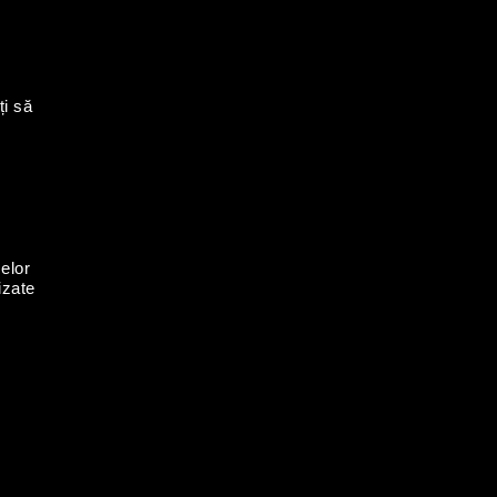
ți să
elor
izate