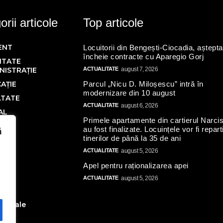
rii articole
Top articole
ENT
Locuitorii din Bengești-Ciocadia, aștepta
încheie contracte cu Aparegio Gorj
ITATE
NISTRAȚIE
ACTUALITATE
august 7, 2026
AȚIE
Parcul „Nicu D. Miloșescu” intră în
modernizare din 10 august
ĂTATE
ACTUALITATE
august 6, 2026
AL
Primele apartamente din cartierul Narcis
Ă
au fost finalizate. Locuințele vor fi repart
ă
tinerilor de până la 35 de ani
IC
ACTUALITATE
august 5, 2026
Apel pentru raționalizarea apei
N
ACTUALITATE
august 5, 2026
AL
ate
toriale
turi