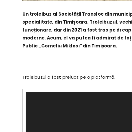
Un troleibuz al Societății Transloc din munic
specialitate, din Timișoara. Troleibuzul, vech
funcționare, dar din 2021 a fost tras pe dreap
moderne. Acum, el va putea fi admirat de toț
Public „Corneliu Miklosi” din Timișoara.
Troleibuzul a fost preluat pe o platformă.
P
l
a
y
e
r
v