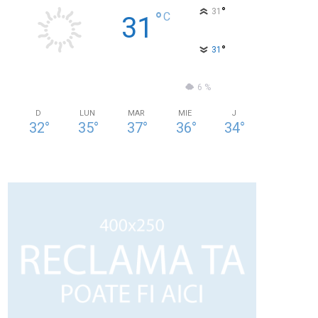
°
31
°
C
31
°
31
31 %
2.4kmh
6 %
D
LUN
MAR
MIE
J
32
°
35
°
37
°
36
°
34
°