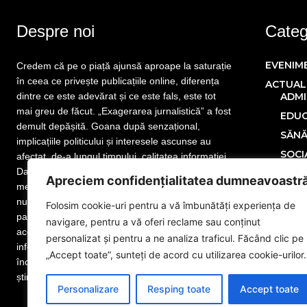
Despre noi
Catego
EVENIM
Credem că pe o piață ajunsă aproape la saturație
în ceea ce privește publicațiile online, diferența
ACTUAL
dintre ce este adevărat și ce este fals, este tot
ADMI
mai greu de făcut. „Exagerarea jurnalistică” a fost
EDUC
demult depășită. Goana după senzațional,
SĂN
implicațiile politicului și interesele ascunse au
SOCI
afectat, de-a lungul timpului, calitatea informației.
Dar nu este totul pierdut! Mai sunt publicații care
POLITIC
Apreciem confidențialitatea dumneavoastr
merită atenția cititorului. Mai sunt jurnaliști care
ECONOM
nu și-au uitat menirea. Mai sunt redactori
Folosim cookie-uri pentru a vă îmbunătăți experiența de
SPORT
pasionați de meseria lor, iar noi facem parte din
navigare, pentru a vă oferi reclame sau conținut
MONDE
această categorie. www.eGorj.ro vă aduce
personalizat și pentru a ne analiza traficul. Făcând clic pe
informații din județul dumneavoastră! Suntem la
NAȚION
„Accept toate”, sunteți de acord cu utilizarea cookie-urilor.
început de drum, dar suntem pregătiți să dăm
Publicit
știrea exactă. Citiți și vă veți convinge!
Adver
Personalizare
Resping toate
Accept toate
Anun