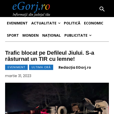
EVENIMENT
ACTUALITATE
POLITICĂ
ECONOMIC
SPORT
MONDEN
NAȚIONAL
PUBLICITATE
Trafic blocat pe Defileul Jiului. S-a
răsturnat un TIR cu lemne!
Redacția EGorj.ro
EVENIMENT
ULTIMA ORĂ
martie 31, 2023