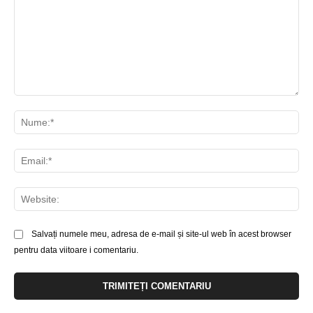
Comentariu:
Nu
Ema
Web
Salvați numele meu, adresa de e-mail și site-ul web în acest browser
pentru data viitoare i comentariu.