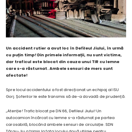
Un accident rutier a avut loc în Defileul Jiului, în urmă
cu puțin timp! Din primele informații, nu sunt victime,
dar traficul este blocat din cauza unui TIR cu lemne
care s-a răsturnat. Ambele sensuri de mers sunt
afectate!
Spre locul accidentului a fost direcționat un echipaj al ISU
Gorj. Șoferilor le este transmis să de-a dovadă de prudență.
„Atenție! Trafic blocat pe DN 66, Defileul Jiului! Un
autocamion încărcat cu lemne s-a răsturnat pe partea
carosabilă, blocând ambele sensuri de circulație. SDN
Târgu-Jiu a trimis la fața locului două utilaje pentru