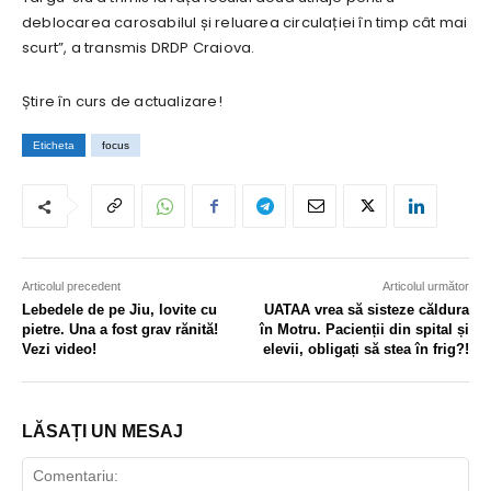
deblocarea carosabilul și reluarea circulației în timp cât mai
scurt”, a transmis DRDP Craiova.
Știre în curs de actualizare!
Eticheta
focus
Articolul precedent
Articolul următor
Lebedele de pe Jiu, lovite cu
UATAA vrea să sisteze căldura
pietre. Una a fost grav rănită!
în Motru. Pacienții din spital și
Vezi video!
elevii, obligați să stea în frig?!
LĂSAȚI UN MESAJ