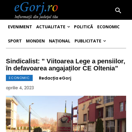
EVENIMENT
ACTUALITATE
POLITICĂ
ECONOMIC
SPORT
MONDEN
NAȚIONAL
PUBLICITATE
Sindicalist: ” Viitoarea Lege a pensiilor,
în defavoarea angajaților CE Oltenia”
Redacția eGorj
ECONOMIC
aprilie 4, 2023