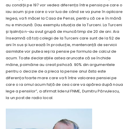
au condiții pe 197 vor vedea diferența între pensia pe care o
iau acum și pe care o vor lua de când se va pune în aplicare
legea, va fi măcel la Casa de Pensii, pentru că ce e în mână
nu e minciună. Dau exemplu situația de la Turceni. La Turceni
și Ișalnița n-au avut grupă de muncă timp de 20 de ani. Aia
înseamnă că toți colegii de la Turceni care sunt de la 52 de
ani în sus și lucrează în producție, mentenanță de servicii
asimilate vor putea ieși la pensie pe formula de calcul de
acum. Toate declarațiile astea aruncate că se închide
mâine, poimâine au creat psihoză. 90% din argumentele
pentru o decizie de a pleca la pensie anul ăsta este
diferența foarte mare care va fi între valoarea pensiei pe
care o ia omul acum față de cea care va apărea după noua
lege a pensiilor”, a afirmat liderul FNME, Dumitru Pârvulescu,
la un post de radio local.