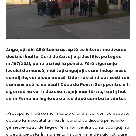
Angajații din CE Oltenia așteptă cu interes motivarea
deciziei Înaltei Curți de Casație și Justiție, pe Legea
nr.197/2021, pentru a ieși la pensie. Fără siguranța
locului de muncă, mai toți angajații, care îndeplinesc
condițiile, vor pleca acasă. Liderii de sindicat susțin că
oamenii o să ia cu asalt Casa de Pensii Gorj, pentru a fi
siguri că nu vor fi dezavantajați mai târziu, fapt știut
că în România legile se aplică după cum bate vântul.
„Presupunem că se mai întârzie o lună și vor veni cu această
decizie la începutul lui mai. În paralel se discută principiile
generale vizavi de Legea Pensiilor, pentru că sunt obligați să
o dea și pe asta. În momentul în care miile de salariați care