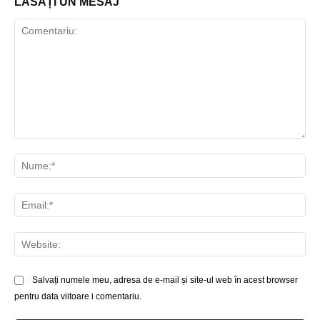
LĂSAȚI UN MESAJ
Comentariu:
Nu
Ema
Web
Salvați numele meu, adresa de e-mail și site-ul web în acest browser
pentru data viitoare i comentariu.