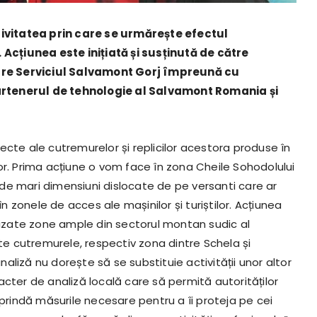
ivitatea prin care se urmărește efectul
cțiunea este inițiată și susținută de către
către Serviciul Salvamont Gorj împreună cu
artenerul de tehnologie al Salvamont Romania și
ecte ale cutremurelor și replicilor acestora produse în
or. Prima acțiune o vom face în zona Cheile Sohodolului
de mari dimensiuni dislocate de pe versanti care ar
în zonele de acces ale mașinilor și turiștilor. Acțiunea
alizate zone ample din sectorul montan sudic al
ate cutremurele, respectiv zona dintre Schela și
liză nu dorește să se substituie activității unor altor
aracter de analiză locală care să permită autorităților
eprindă măsurile necesare pentru a îi proteja pe cei