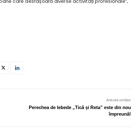
ane care desfășoară diverse activități profesionale”,
Articolul următor
Perechea de lebede „Tică și Reta” este din nou
împreună!