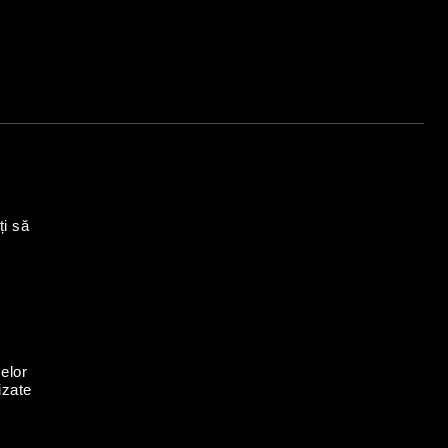
ți să
elor
izate