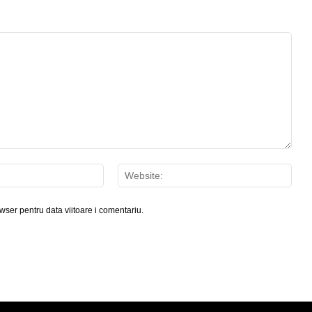
Email:*
Webs
wser pentru data viitoare i comentariu.