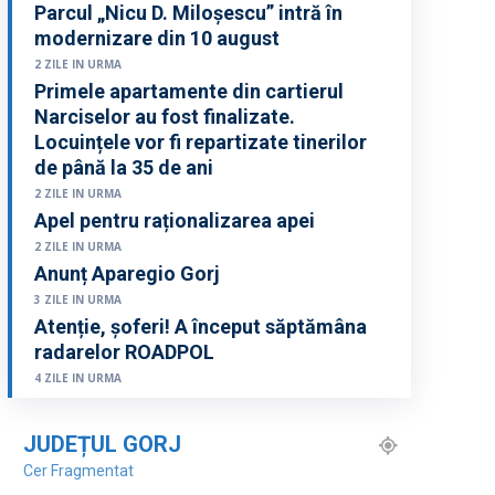
Parcul „Nicu D. Miloșescu” intră în
modernizare din 10 august
2 ZILE IN URMA
Primele apartamente din cartierul
Narciselor au fost finalizate.
Locuințele vor fi repartizate tinerilor
de până la 35 de ani
2 ZILE IN URMA
Apel pentru raționalizarea apei
2 ZILE IN URMA
Anunț Aparegio Gorj
3 ZILE IN URMA
Atenție, șoferi! A început săptămâna
radarelor ROADPOL
4 ZILE IN URMA
JUDEȚUL GORJ
Cer Fragmentat