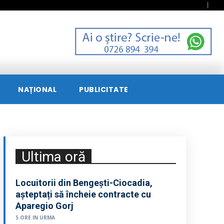
NAȚIONAL
PUBLICITATE
Ultima oră
Locuitorii din Bengești-Ciocadia,
așteptați să încheie contracte cu
Aparegio Gorj
5 ORE IN URMA