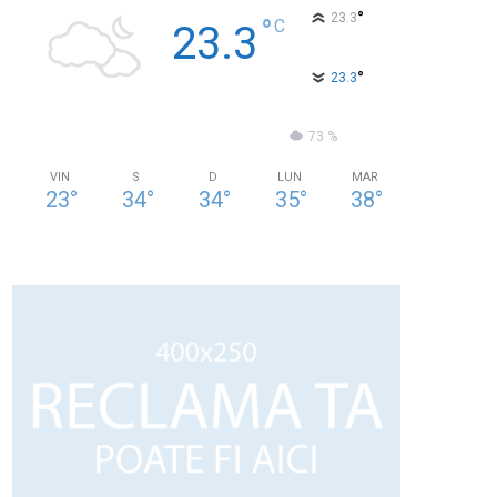
°
23.3
°
C
23.3
°
23.3
53 %
1.5kmh
73 %
VIN
S
D
LUN
MAR
23
°
34
°
34
°
35
°
38
°