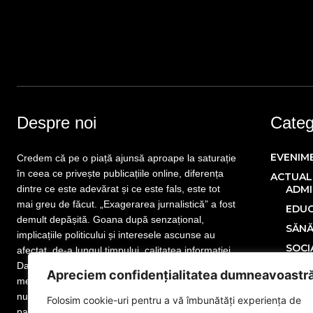
Despre noi
Catego
EVENIM
Credem că pe o piață ajunsă aproape la saturație
în ceea ce privește publicațiile online, diferența
ACTUAL
dintre ce este adevărat și ce este fals, este tot
ADMI
mai greu de făcut. „Exagerarea jurnalistică” a fost
EDUC
demult depășită. Goana după senzațional,
SĂN
implicațiile politicului și interesele ascunse au
SOCI
afectat, de-a lungul timpului, calitatea informației.
Dar nu este totul pierdut! Mai sunt publicații care
POLITIC
Apreciem confidențialitatea dumneavoastr
merită atenția cititorului. Mai sunt jurnaliști care
ECONOM
nu și-au uitat menirea. Mai sunt redactori
Folosim cookie-uri pentru a vă îmbunătăți experiența de
SPORT
pasionați de meseria lor, iar noi facem parte din