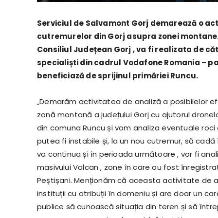
Serviciul de Salvamont Gorj demarează o act
cutremurelor din Gorj asupra zonei montane. A
Consiliul Județean Gorj , va fi realizata de 
specialiști din cadrul Vodafone Romania – p
beneficiază de sprijinul primăriei Runcu.
„Demarăm activitatea de analiză a posibilelor ef
zonă montană a județului Gorj cu ajutorul dronel
din comuna Runcu și vom analiza eventuale roci 
putea fi instabile și, la un nou cutremur, să cadă 
va continua și în perioada următoare , vor fi an
masivului Valcan , zone în care au fost înregistr
Peștișani. Menționăm că aceasta activitate de ana
instituții cu atribuții în domeniu și are doar un c
publice să cunoască situația din teren și să într