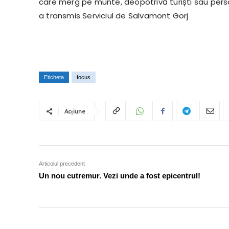
care merg pe munte, deopotrivă turiști sau perso
a transmis Serviciul de Salvamont Gorj
Eticheta
focus
Acțiune
Articolul precedent
Un nou cutremur. Vezi unde a fost epicentrul!