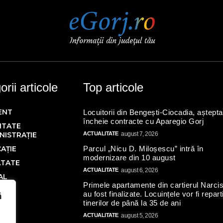
rii articole
Top articole
ENT
Locuitorii din Bengești-Ciocadia, aștepta
încheie contracte cu Aparegio Gorj
ITATE
NISTRAȚIE
ACTUALITATE
august 7, 2026
AȚIE
Parcul „Nicu D. Miloșescu” intră în
modernizare din 10 august
ĂTATE
ACTUALITATE
august 6, 2026
AL
Primele apartamente din cartierul Narcis
Ă
au fost finalizate. Locuințele vor fi repart
ă
tinerilor de până la 35 de ani
IC
ACTUALITATE
august 5, 2026