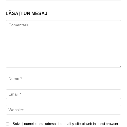
LĂSAȚI UN MESAJ
Comentariu:
Nu
Ema
Web
Salvați numele meu, adresa de e-mail și site-ul web în acest browser