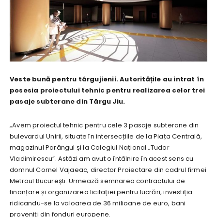
Veste bună pentru târgujienii. Autoritățile au intrat în
posesia proiectului tehnic pentru realizarea celor trei
pasaje subterane din Târgu Jiu.
„Avem proiectul tehnic pentru cele 3 pasaje subterane din
bulevardul Unirii, situate în intersecțiile de la Piața Centrală,
magazinul Parângul și la Colegiul Național „Tudor
Vladimirescu”. Astăzi am avut o întâlnire în acest sens cu
domnul Cornel Vajaeac, director Proiectare din cadrul firmei
Metroul București. Urmează semnarea contractului de
finanțare și organizarea licitației pentru lucrări, investiția
ridicandu-se la valoarea de 36 milioane de euro, bani
proveniți din fonduri europene.