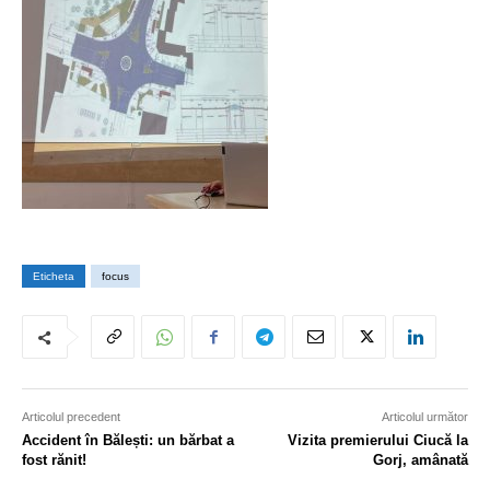
Eticheta
focus
Articolul precedent
Articolul următor
Accident în Bălești: un bărbat a
Vizita premierului Ciucă la
fost rănit!
Gorj, amânată