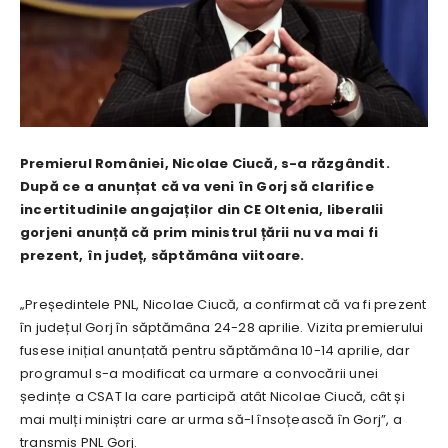
Premierul României, Nicolae Ciucă, s-a răzgândit.
După ce a anunțat că va veni în Gorj să clarifice
incertitudinile angajaților din CE Oltenia, liberalii
gorjeni anunță că prim ministrul țării nu va mai fi
prezent, în județ, săptămâna viitoare.
„Președintele PNL, Nicolae Ciucă, a confirmat că va fi prezent
în județul Gorj în săptămâna 24-28 aprilie. Vizita premierului
fusese inițial anunțată pentru săptămâna 10-14 aprilie, dar
programul s-a modificat ca urmare a convocării unei
ședințe a CSAT la care participă atât Nicolae Ciucă, cât și
mai mulți miniștri care ar urma să-l însoțească în Gorj”, a
transmis PNL Gorj.