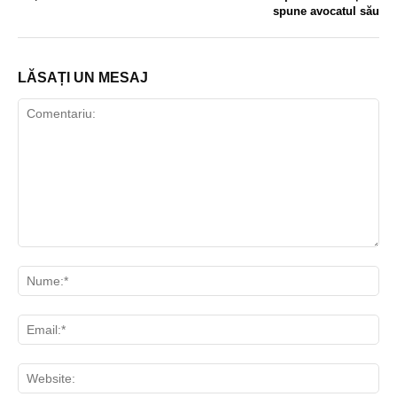
spune avocatul său
LĂSAȚI UN MESAJ
Comentariu:
Nu
Ema
Web