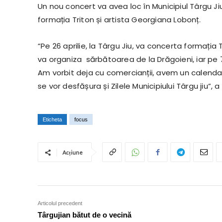
Un nou concert va avea loc în Municipiul Târgu Ji
formația Triton și artista Georgiana Lobonț.
“Pe 26 aprilie, la Târgu Jiu, va concerta formați
va organiza sărbătoarea de la Drăgoieni, iar pe
Am vorbit deja cu comercianții, avem un calenda
se vor desfășura și Zilele Municipiului Târgu jiu”
Eticheta
focus
Acțiune
Articolul precedent
Târgujian bătut de o vecină