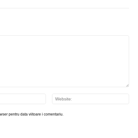
Email:*
Webs
wser pentru data viitoare i comentariu.