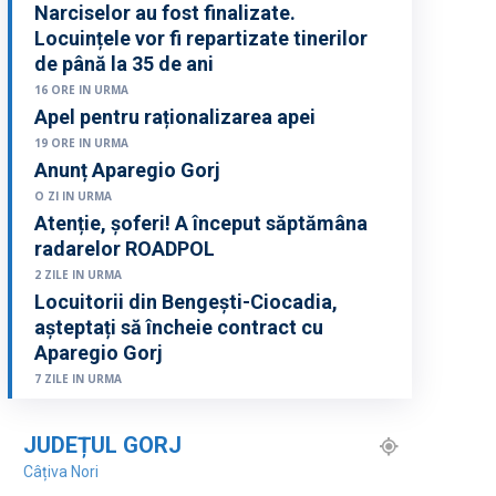
Narciselor au fost finalizate.
Locuințele vor fi repartizate tinerilor
de până la 35 de ani
16 ORE IN URMA
Apel pentru raționalizarea apei
19 ORE IN URMA
Anunț Aparegio Gorj
O ZI IN URMA
Atenție, șoferi! A început săptămâna
radarelor ROADPOL
2 ZILE IN URMA
Locuitorii din Bengești-Ciocadia,
așteptați să încheie contract cu
Aparegio Gorj
7 ZILE IN URMA
JUDEȚUL GORJ
Câțiva Nori