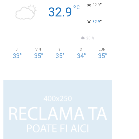
°
32.9
°
C
32.9
°
32.9
25 %
3.7kmh
20 %
J
VIN
S
D
LUN
33
°
35
°
35
°
34
°
35
°