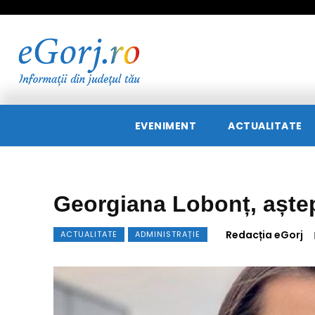
EVENIMENT
ACTUALITATE
Georgiana Lobonț, aștep
Redacția eGorj
ACTUALITATE
ADMINISTRAȚIE