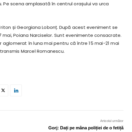
u. Pe scena amplasată în centrul orașului va urca
a Triton și Georgiana Lobonț. După acest eveniment se
 7 mai, Poiana Narciselor. Sunt evenimente consacrate.
r aglomerat în luna mai pentru că între 15 mai-21 mai
, a transmis Marcel Romanescu.
Articolul următor
Gorj: Dați pe mâna poliției de o fetiță