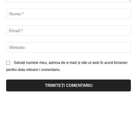
Comentariu:
Nu
Ema
Web
Salvați numele meu, adresa de e-mail și site-ul web în acest browser
pentru data viitoare i comentariu.