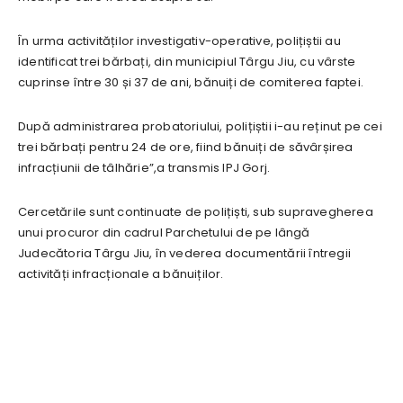
În urma activităților investigativ-operative, polițiștii au
identificat trei bărbați, din municipiul Târgu Jiu, cu vârste
cuprinse între 30 și 37 de ani, bănuiți de comiterea faptei.
După administrarea probatoriului, polițiștii i-au reținut pe cei
trei bărbați pentru 24 de ore, fiind bănuiți de săvârșirea
infracțiunii de tâlhărie”,a transmis IPJ Gorj.
Cercetările sunt continuate de polițiști, sub supravegherea
unui procuror din cadrul Parchetului de pe lângă
Judecătoria Târgu Jiu, în vederea documentării întregii
activități infracționale a bănuiților.