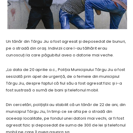
Un tânăr din Târgu Jiu a fost agresat și deposedat de bunuri,
pe o stradă din oraș. Indivizii care l-au tâlhărit erau
cunoscuți la care păgubitul avea o datorie mai veche.
„La data de 20 aprilie a.c., Poliția Municipiului Târgu Jiu a fost
sesizată prin apel de urgență, de o femeie din municipiul
Târgu Jiu, despre faptul că fiul său a fost agresat fizic și i-a
fost sustrasă o sumă de bani și telefonul mobil.
Din cercetări, polițiștii au stabilit că un tânăr de 22 de ani, din
municipiul Târgu Jiu, în timp ce se afla pe o stradă din
aceeași localitate, pe fondul unei datorii mai vechi, ar fi fost
agresat fizic și deposedat de suma de 300 de lei și telefonul
mobil pe care îl avea asupra sa.