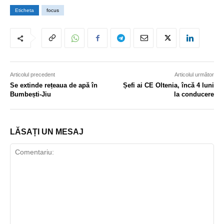
Eticheta
focus
Articolul precedent
Articolul următor
Se extinde rețeaua de apă în
Șefi ai CE Oltenia, încă 4 luni
Bumbești-Jiu
la conducere
LĂSAȚI UN MESAJ