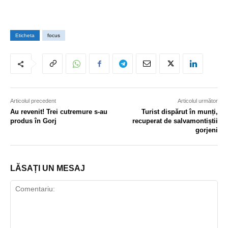
Eticheta
focus
Articolul precedent
Articolul următor
Au revenit! Trei cutremure s-au
Turist dispărut în munți,
produs în Gorj
recuperat de salvamontiștii
gorjeni
LĂSAȚI UN MESAJ