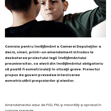
Comisia pentru învăţământ a Camerei Deputaţilor a
decis, vineri, printr-un amendament introdus la
dezbaterea proiectului legii învăţământului
preuniversitar, ca elevii din învăţământul obligatoriu
să poată fi exmatriculaţi în situaţii grave. Proiectul
propus de guvern prevedea interzicerea
exmatriculării preşcolarilor şi elevilor.
Amendamentul adus de PSD, PNL şi minorităţi și aprobat în
comisie prevede: