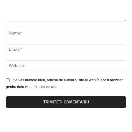
Comentariu:
Nu
Ema
Web
Salvați numele meu, adresa de e-mail și site-ul web în acest browser
pentru data viitoare i comentariu.