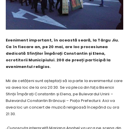
Eveniment important, în această seară, la Târgu Jiu.
Ca în fiecare an, pe 20 mai, are loc procesiunea
dedicată Sfinților Împărați Constantin și Elena,
ocrotitorii Municipiului. 200 de preoți participă la
evenimentul religios.
Mii de cetățeni sunt așteptați să ia parte la evenimentul care
va avea loc de la ora 20:30. Se va pleca din fața Bisericii
Sfinții Împărați Constantin și Elena, pe Bulevardul Unirii –
Bulevardul Constantin Brâncuși – Piața Prefecturii. Aici va
avea loc un concert de muzică religioasă începând cu ora
21:30.
„Cunoscuta interpretă Mariana Anghel va urca pe scena din