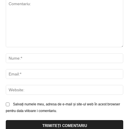
Comentariu:
Nu
Ema
Web
Salvați numele meu, adresa de e-mail și site-ul web în acest browser
pentru data viitoare i comentariu.