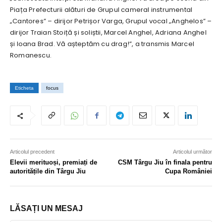
Piața Prefecturii alături de Grupul cameral instrumental
„Cantores” – dirijor Petrișor Varga, Grupul vocal „Anghelos” –
dirijor Traian Stoiță și soliștii, Marcel Anghel, Adriana Anghel
și Ioana Brad. Vă așteptăm cu drag!”, a transmis Marcel
Romanescu.
Eticheta
focus
Articolul precedent
Articolul următor
Elevii merituoși, premiați de
CSM Târgu Jiu în finala pentru
autoritățile din Târgu Jiu
Cupa României
LĂSAȚI UN MESAJ