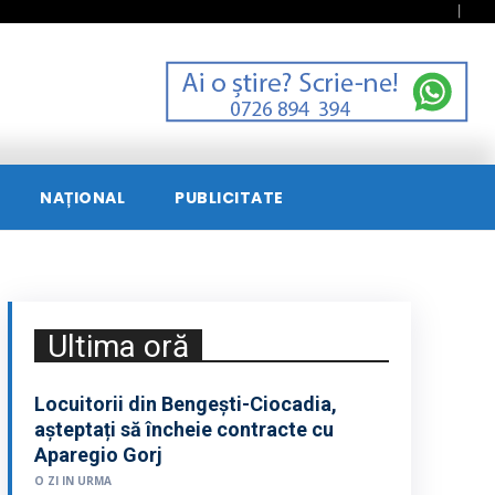
NAȚIONAL
PUBLICITATE
Ultima oră
Locuitorii din Bengești-Ciocadia,
așteptați să încheie contracte cu
Aparegio Gorj
O ZI IN URMA