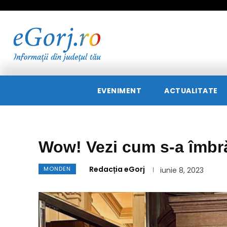
EVENIMENT
ACTUALITATE
Wow! Vezi cum s-a îmbră
Redacția eGorj
MONDEN
iunie 8, 2023