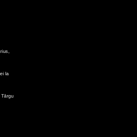
rius,
ei la
a Târgu