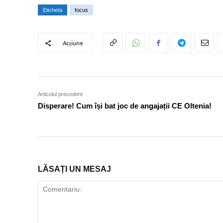
Eticheta
focus
Acțiune
Articolul precedent
Disperare! Cum își bat joc de angajații CE Oltenia!
LĂSAȚI UN MESAJ