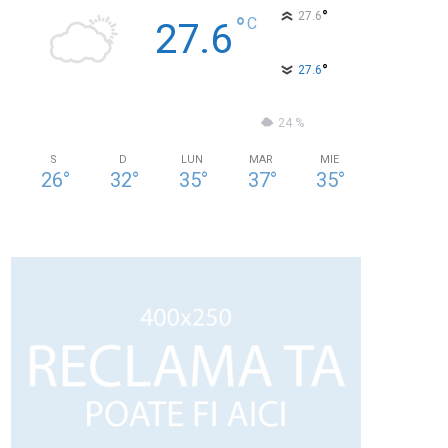
°
27.6
°
C
27.6
°
27.6
38 %
1kmh
24 %
S
D
LUN
MAR
MIE
26
°
32
°
35
°
37
°
35
°