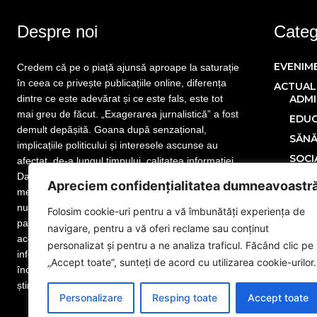
Despre noi
Catego
EVENIM
Credem că pe o piață ajunsă aproape la saturație
în ceea ce privește publicațiile online, diferența
ACTUAL
dintre ce este adevărat și ce este fals, este tot
ADMI
mai greu de făcut. „Exagerarea jurnalistică” a fost
EDUC
demult depășită. Goana după senzațional,
SĂN
implicațiile politicului și interesele ascunse au
SOCI
afectat, de-a lungul timpului, calitatea informației.
Dar nu este totul pierdut! Mai sunt publicații care
POLITIC
Apreciem confidențialitatea dumneavoastr
merită atenția cititorului. Mai sunt jurnaliști care
ECONOM
nu și-au uitat menirea. Mai sunt redactori
Folosim cookie-uri pentru a vă îmbunătăți experiența de
SPORT
pasionați de meseria lor, iar noi facem parte din
navigare, pentru a vă oferi reclame sau conținut
MONDE
această categorie. www.eGorj.ro vă aduce
personalizat și pentru a ne analiza traficul. Făcând clic pe
informații din județul dumneavoastră! Suntem la
NAȚION
„Accept toate”, sunteți de acord cu utilizarea cookie-urilor.
început de drum, dar suntem pregătiți să dăm
Publicit
știrea exactă. Citiți și vă veți convinge!
Adver
Personalizare
Resping toate
Accept toate
Anun