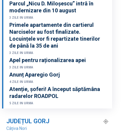
Parcul „Nicu D. Miloșescu” intră în
modernizare din 10 august
3 ZILE IN URMA
Primele apartamente din cartierul
Narciselor au fost finalizate.
Locuințele vor fi repartizate tinerilor
de până la 35 de ani
3 ZILE IN URMA
Apel pentru raționalizarea apei
3 ZILE IN URMA
Anunț Aparegio Gorj
4 ZILE IN URMA
Atenție, șoferi! A început săptămâna
radarelor ROADPOL
5 ZILE IN URMA
JUDEȚUL GORJ
Câțiva Nori