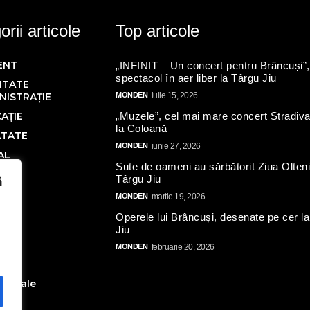
rii articole
Top articole
ENT
„INFINIT – Un concert pentru Brâncuși”,
spectacol în aer liber la Târgu Jiu
ITATE
NISTRAȚIE
MONDEN
iulie 15, 2026
AȚIE
„Muzele”, cel mai mare concert Stradiva
la Coloană
ĂTATE
MONDEN
iunie 27, 2026
AL
Sute de oameni au sărbătorit Ziua Olteni
Ă
Târgu Jiu
ă
IC
MONDEN
martie 19, 2026
Operele lui Brâncuși, desenate pe cer l
Jiu
N
MONDEN
februarie 20, 2026
AL
ate
toriale
turi