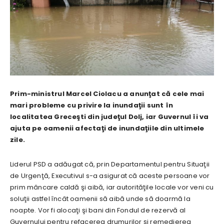
Prim-ministrul Marcel Ciolacu a anunţat că cele mai
mari probleme cu privire la inundaţii sunt în
localitatea Greceşti din judeţul Dolj, iar Guvernul îi va
ajuta pe oamenii afectaţi de inundaţiile din ultimele
zile.
Liderul PSD a adăugat că, prin Departamentul pentru Situaţii
de Urgenţă, Executivul s-a asigurat că aceste persoane vor
prim mâncare caldă şi aibă, iar autorităţile locale vor veni cu
soluţii astfel încât oamenii să aibă unde să doarmă la
noapte. Vor fi alocaţi şi bani din Fondul de rezervă al
Guvernului pentru refacerea drumurilor şi remedierea