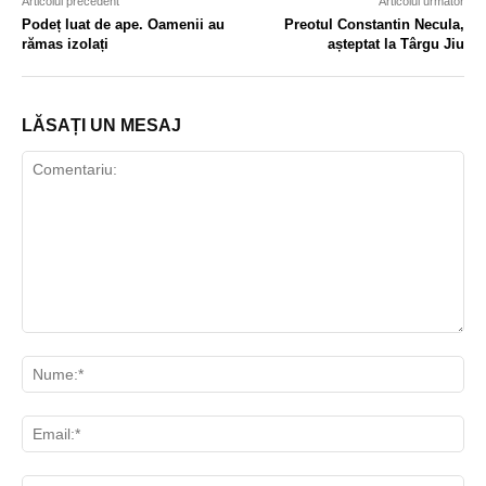
Articolul precedent
Articolul următor
Podeț luat de ape. Oamenii au
Preotul Constantin Necula,
rămas izolați
așteptat la Târgu Jiu
LĂSAȚI UN MESAJ
Comentariu:
Nu
Ema
Web