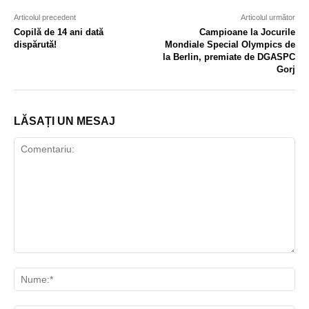
Articolul precedent
Articolul următor
Copilă de 14 ani dată
Campioane la Jocurile
dispărută!
Mondiale Special Olympics de
la Berlin, premiate de DGASPC
Gorj
LĂSAȚI UN MESAJ
Comentariu:
Nu