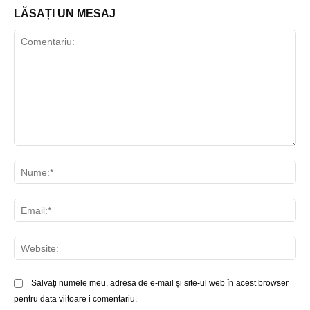
LĂSAȚI UN MESAJ
Comentariu:
Nu
Ema
Web
Salvați numele meu, adresa de e-mail și site-ul web în acest browser
pentru data viitoare i comentariu.