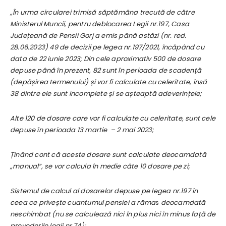
„În urma circularei trimisă săptămâna trecută de către
Ministerul Muncii, pentru deblocarea Legii nr.197, Casa
Județeană de Pensii Gorj a emis până astăzi (nr. red.
28.06.2023) 49 de decizii pe legea nr.197/2021, încăpând cu
data de 22 iunie 2023; Din cele aproximativ 500 de dosare
depuse până în prezent, 82 sunt în perioada de scadență
(depășirea termenului) și vor fi calculate cu celeritate, însă
38 dintre ele sunt incomplete și se așteaptă adeverințele;
Alte 120 de dosare care vor fi calculate cu celeritate, sunt cele
depuse în perioada 13 martie – 2 mai 2023;
Ținând cont că aceste dosare sunt calculate deocamdată
„manual”, se vor calcula în medie câte 10 dosare pe zi;
Sistemul de calcul al dosarelor depuse pe legea nr.197 în
ceea ce privește cuantumul pensiei a răma
s
deocamdată
neschimbat (nu se calculează nici în plus nici în minus față de
prevederile legii nr.74);