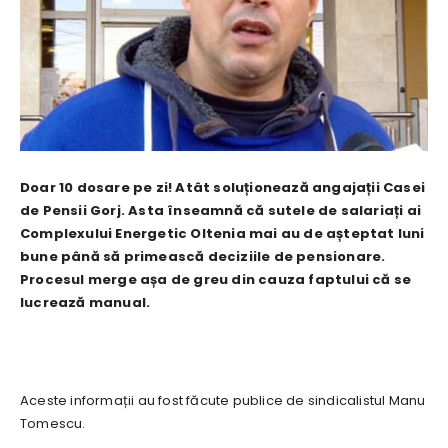
Doar 10 dosare pe zi! Atât soluționează angajații Casei
de Pensii Gorj. Asta înseamnă că sutele de salariați ai
Complexului Energetic Oltenia mai au de așteptat luni
bune până să primească deciziile de pensionare.
Procesul merge așa de greu din cauza faptului că se
lucrează manual.
Aceste informații au fost făcute publice de sindicalistul Manu
Tomescu.