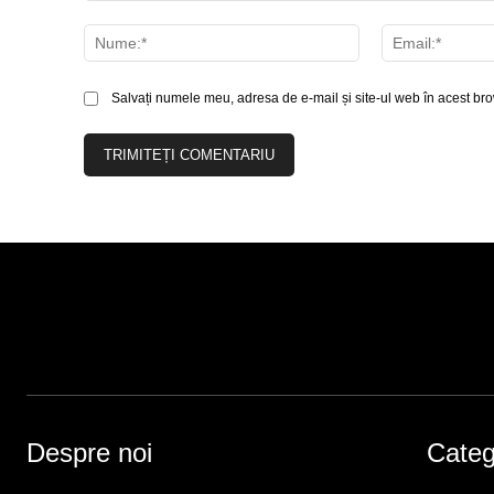
Comentariu:
Nume:*
Salvați numele meu, adresa de e-mail și site-ul web în acest bro
Despre noi
Catego