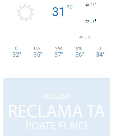
°
31
°
C
31
°
31
31 %
2.4kmh
6 %
D
LUN
MAR
MIE
J
32
°
35
°
37
°
36
°
34
°