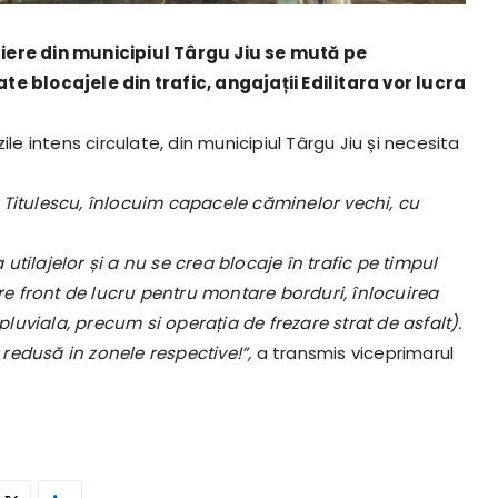
tiere din municipiul Târgu Jiu se mută pe
te blocajele din trafic, angajații Edilitara vor lucra
le intens circulate, din municipiul Târgu Jiu și necesita
 Titulescu, înlocuim capacele căminelor vechi, cu
tilajelor și a nu se crea blocaje în trafic pe timpul
ire front de lucru pentru montare borduri, înlocuirea
uviala, precum si operația de frezare strat de asfalt).
a redusă in zonele respective!”,
a transmis viceprimarul