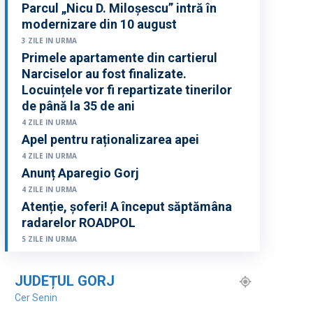
Parcul „Nicu D. Miloșescu” intră în
modernizare din 10 august
3 ZILE IN URMA
Primele apartamente din cartierul
Narciselor au fost finalizate.
Locuințele vor fi repartizate tinerilor
de până la 35 de ani
4 ZILE IN URMA
Apel pentru raționalizarea apei
4 ZILE IN URMA
Anunț Aparegio Gorj
4 ZILE IN URMA
Atenție, șoferi! A început săptămâna
radarelor ROADPOL
5 ZILE IN URMA
JUDEȚUL GORJ
Cer Senin