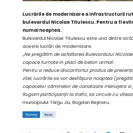
Lucrările de modernizare a infrastructurii ru
bulevardul Nicolae Titulescu. Pentru a fi evita
numai noaptea.
Bulevardul Nicolae Titulescu este una dintre străzi
aceste lucrări de modernizare.
„Ne pregătim de asfaltarea Bulevardului Nicolae
capace turnate in placi de beton armat.
Pentru a reduce disconfortul produs de prezența u
zilei, lucrările se vor desfășura noaptea (pregăt
capacelor căminelor de canalizare menajera si pl
Rugam participanții la trafic, sa circule cu vitez
municipiului Târgu Jiu, Bogdan Bejinaru.
Eticheta
focus