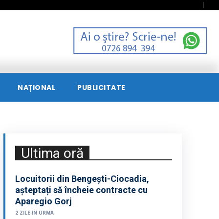
NAȚIONAL
PUBLICITATE
Ultima oră
Locuitorii din Bengești-Ciocadia,
așteptați să încheie contracte cu
Aparegio Gorj
2 ZILE IN URMA