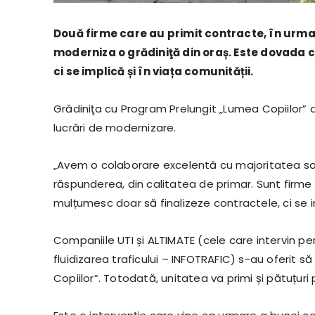
Două firme care au primit contracte, în urma u
moderniza o grădiniţă din oraș. Este dovada că
ci se implică și în viața comunității.
Grădiniţa cu Program Prelungit „Lumea Copiilor” d
lucrări de modernizare.
„Avem o colaborare excelentă cu majoritatea soc
răspunderea, din calitatea de primar. Sunt firme
mulțumesc doar să finalizeze contractele, ci se im
Companiile UTI și ALTIMATE (cele care intervin p
fluidizarea traficului – INFOTRAFIC) s-au oferit s
Copiilor”. Totodată, unitatea va primi și pătuțuri 