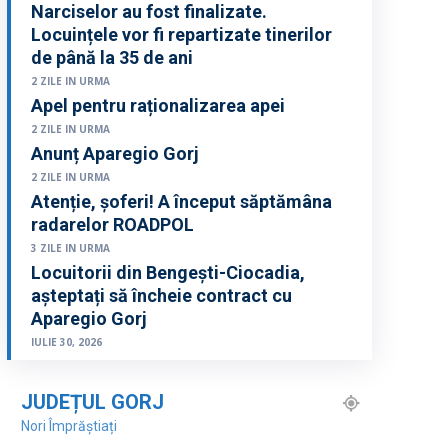
Narciselor au fost finalizate.
Locuințele vor fi repartizate tinerilor
de până la 35 de ani
2 ZILE IN URMA
Apel pentru raționalizarea apei
2 ZILE IN URMA
Anunț Aparegio Gorj
2 ZILE IN URMA
Atenție, șoferi! A început săptămâna
radarelor ROADPOL
3 ZILE IN URMA
Locuitorii din Bengești-Ciocadia,
așteptați să încheie contract cu
Aparegio Gorj
IULIE 30, 2026
JUDEȚUL GORJ
Nori Împrăștiați