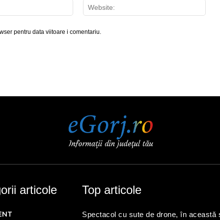
Email:*
Webs
wser pentru data viitoare i comentariu.
rii articole
Top articole
ENT
Spectacol cu sute de drone, în această 