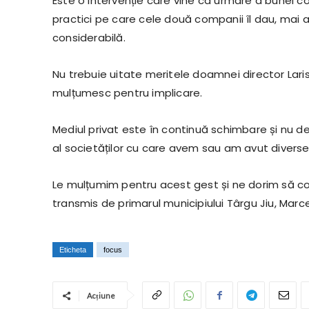
Este o intervenție care vine ca urmare a bunei 
practici pe care cele două companii îl dau, mai 
considerabilă.
Nu trebuie uitate meritele doamnei director Laris
mulțumesc pentru implicare.
Mediul privat este în continuă schimbare și nu de
al societăților cu care avem sau am avut divers
Le mulțumim pentru acest gest și ne dorim să co
transmis de primarul municipiului Târgu Jiu, Mar
Eticheta
focus
Acțiune