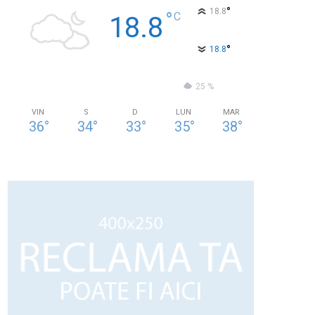
°
18.8
°
C
18.8
°
18.8
75 %
1kmh
25 %
VIN
S
D
LUN
MAR
36
°
34
°
33
°
35
°
38
°