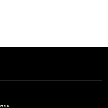
ite:
seară,