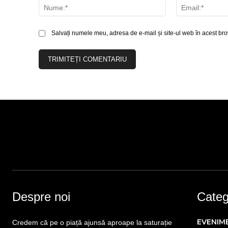
Nume:*
Salvați numele meu, adresa de e-mail și site-ul web în acest bro
Despre noi
Catego
EVENIM
Credem că pe o piață ajunsă aproape la saturație