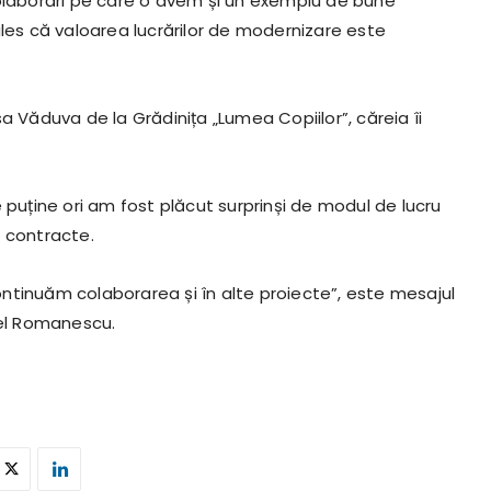
colaborări pe care o avem și un exemplu de bune
ales că valoarea lucrărilor de modernizare este
a Văduva de la Grădinița „Lumea Copiilor”, căreia îi
 puține ori am fost plăcut surprinși de modul de lucru
e contracte.
ntinuăm colaborarea și în alte proiecte”, este mesajul
cel Romanescu.