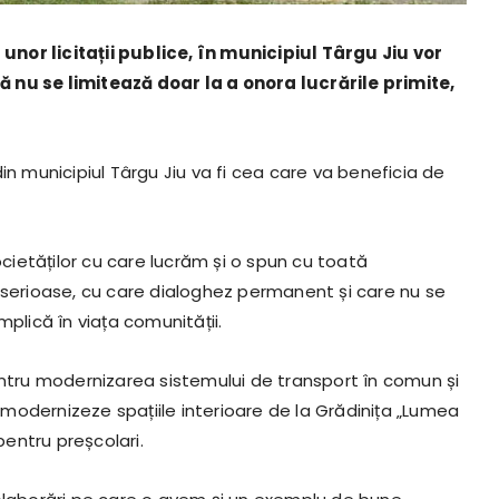
nor licitații publice, în municipiul Târgu Jiu vor
 nu se limitează doar la a onora lucrările primite,
in municipiul Târgu Jiu va fi cea care va beneficia de
ietăților cu care lucrăm și o spun cu toată
 serioase, cu care dialoghez permanent și care nu se
plică în viața comunității.
entru modernizarea sistemului de transport în comun și
ă modernizeze spațiile interioare de la Grădinița „Lumea
pentru preșcolari.