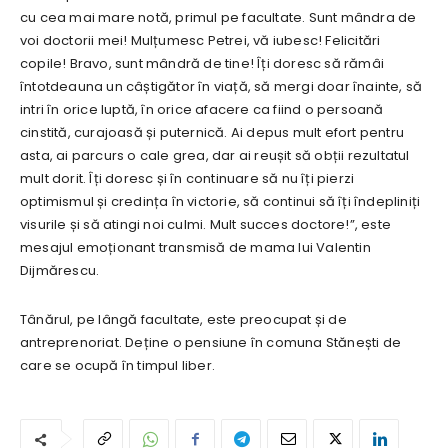
cu cea mai mare notă, primul pe facultate. Sunt mândra de
voi doctorii mei! Mulțumesc Petrei, vă iubesc! Felicitări
copile! Bravo, sunt mândră de tine! Îți doresc să rămâi
întotdeauna un câștigător în viață, să mergi doar înainte, să
intri în orice luptă, în orice afacere ca fiind o persoană
cinstită, curajoasă și puternică. Ai depus mult efort pentru
asta, ai parcurs o cale grea, dar ai reușit să obții rezultatul
mult dorit. Îți doresc și în continuare să nu îți pierzi
optimismul și credința în victorie, să continui să îți îndepliniți
visurile și să atingi noi culmi. Mult succes doctore!”, este
mesajul emoționant transmisă de mama lui Valentin
Dijmărescu.
Tânărul, pe lângă facultate, este preocupat și de
antreprenoriat. Deține o pensiune în comuna Stănești de
care se ocupă în timpul liber.