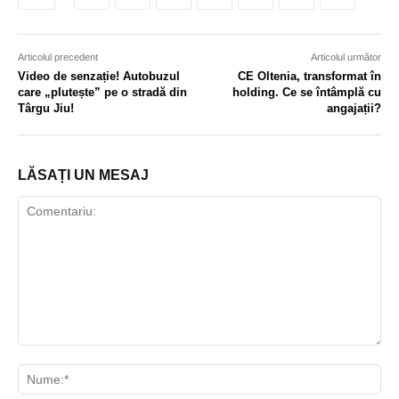
Articolul precedent
Articolul următor
Video de senzație! Autobuzul
CE Oltenia, transformat în
care „plutește” pe o stradă din
holding. Ce se întâmplă cu
Târgu Jiu!
angajații?
LĂSAȚI UN MESAJ
Comentariu:
Nu