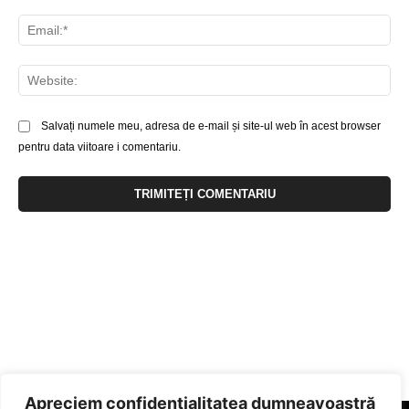
Ema
Web
Salvați numele meu, adresa de e-mail și site-ul web în acest browser
pentru data viitoare i comentariu.
Apreciem confidențialitatea dumneavoastră