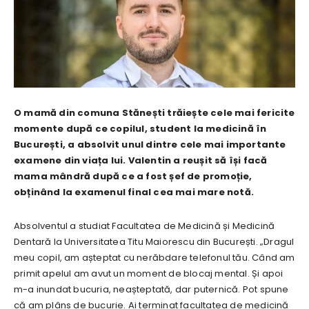
O mamă din comuna Stănești trăiește cele mai fericite
momente după ce copilul, student la medicină în
București, a absolvit unul dintre cele mai importante
examene din viața lui. Valentin a reușit să își facă
mama mândră după ce a fost șef de promoție,
obținând la examenul final cea mai mare notă.
Absolventul a studiat Facultatea de Medicină și Medicină
Dentară la Universitatea Titu Maiorescu din București. „Dragul
meu copil, am așteptat cu nerăbdare telefonul tău. Când am
primit apelul am avut un moment de blocaj mental. Și apoi
m-a inundat bucuria, neașteptată, dar puternică. Pot spune
că am plâns de bucurie. Ai terminat facultatea de medicină