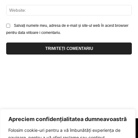
Web
Salvați numele meu, adresa de e-mail și site-ul web în acest browser
pentru data viitoare i comentariu.
Apreciem confidențialitatea dumneavoastră
Folosim cookie-uri pentru a vă îmbunătăți experiența de
navigare, pentru a vă oferi reclame sau conținut