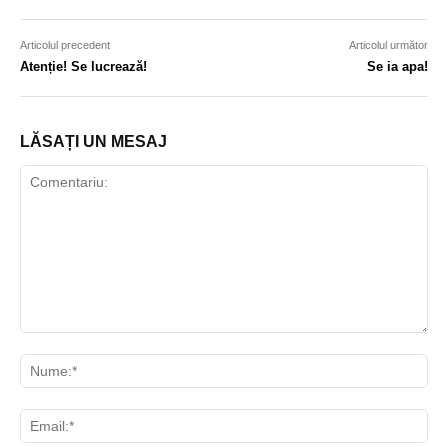
Articolul precedent
Articolul următor
Atenție! Se lucrează!
Se ia apa!
LĂSAȚI UN MESAJ
Comentariu:
Nu
Ema