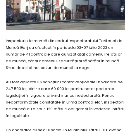
Inspectorii de muncă din cadrul Inspectoratului Teritorial de
Muncă Gorj au efectuat în perioada 03-07 iulie 2023 un
număr de 41 controale care au vizat atât domeniul relațiilor
de muncă, cât și domeniul securității și sănătății în muncă.
S-au depistat noi cazuri de muncă la negru.
Au fost aplicate 36 sancțiuni contravenționale în valoare de
247.500 lei, dintre care 60.000 lei pentru nerespectarea
legislației în vigoare privind munca nedeclarată. Pentru
neconformitățile constatate în urma controalelor, inspectorii
de muncă au dispus 129 măsuri obligatorii în vederea intrării
în legalitate.
Un angajator cu sediul social în Municipiul Târgu-Jiu, având