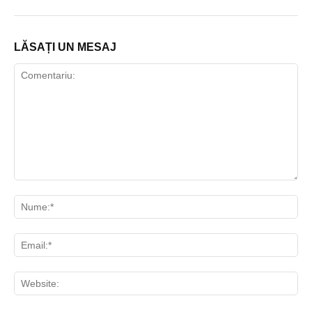
LĂSAȚI UN MESAJ
Comentariu:
Nu
Ema
Web