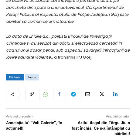
se observă un bărbat care lovește o persoană aflată pe
bancheta din spate a unui autovehicul, Compartimenul de
Relații Publice al Inspectoratului de Poliție Județean Gorj este
abilitat să comunice următoarele:
La data de 12 iulie a.c., polițiștii Biroului de Investigații
Criminale s-au sesizat din oficiu și efectuează cercetări în
cadrul unui dosar penal, sub aspectul săvârșirii infracțiunii de
lovire sau alte violențe
„, a transmis IPJ Gorj.
Eticheta
focus
Articolul precedent
Articolul următor
Asociația lu’ “Vali Galerie”, în
Azilul ilegal din Târgu Jiu a
acțiune!!!
fost închis. Ce s-a întâmplat cu
bătrânii!