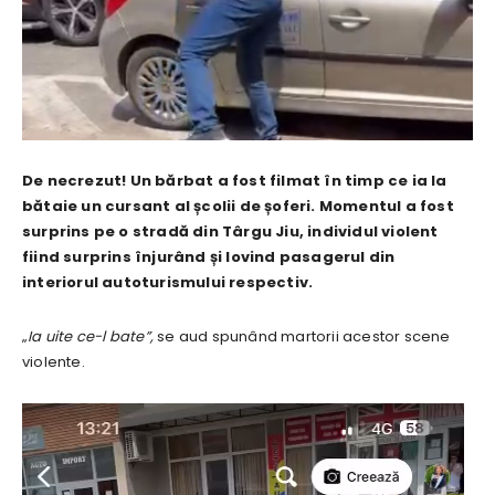
De necrezut! Un bărbat a fost filmat în timp ce ia la
bătaie un cursant al școlii de șoferi. Momentul a fost
surprins pe o stradă din Târgu Jiu, individul violent
fiind surprins înjurând și lovind pasagerul din
interiorul autoturismului respectiv.
„
Ia uite ce-l bate”,
se aud spunând martorii acestor scene
violente.
P
l
a
y