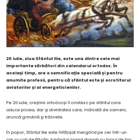
20 iulie, ziua Sfântul Ilie, este una dintre cele mai
importante sărbători din calendarul ortodox. În
același timp, are o semnificație specială și pentru
anumite profesii, pentru că sfântul este și ocrotitorul
aviatorilor și al energeticienilor.
Pe 20 iulie, creștinii ortodocși îl cinstesc pe sfântul care
aduce ploaia, dar şi divinitatea care, mâniată de oameni,
aruncă grindină şi trăsnete.
În popor, Sfântul Ilie este înfățișat mergând pe cer într-un
car cu roţi de flăcări, tunând şi lovind diavolii cu biciul de foc.