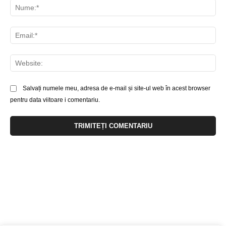
Nu
Ema
Web
Salvați numele meu, adresa de e-mail și site-ul web în acest browser
pentru data viitoare i comentariu.