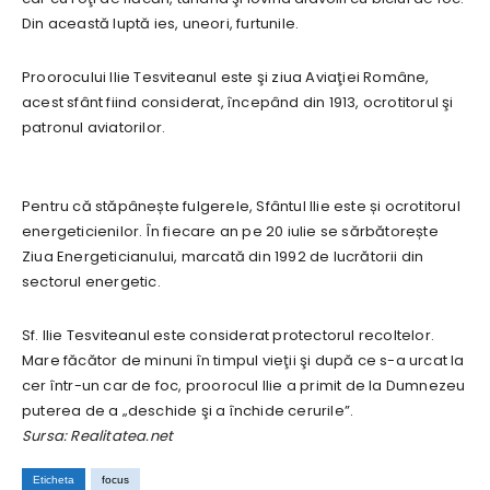
Din această luptă ies, uneori, furtunile.
Proorocului Ilie Tesviteanul este şi ziua Aviaţiei Române,
acest sfânt fiind considerat, începând din 1913, ocrotitorul şi
patronul aviatorilor.
Pentru că stăpânește fulgerele, Sfântul Ilie este și ocrotitorul
energeticienilor. În fiecare an pe 20 iulie se sărbătorește
Ziua Energeticianului, marcată din 1992 de lucrătorii din
sectorul energetic.
Sf. Ilie Tesviteanul este considerat protectorul recoltelor.
Mare făcător de minuni în timpul vieţii şi după ce s-a urcat la
cer într-un car de foc, proorocul Ilie a primit de la Dumnezeu
puterea de a „deschide şi a închide cerurile”.
Sursa: Realitatea.net
Eticheta
focus