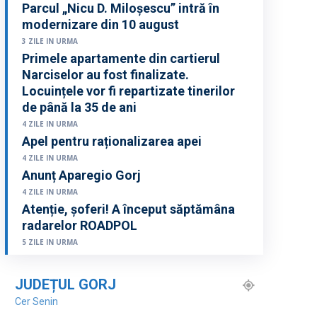
Parcul „Nicu D. Miloșescu” intră în
modernizare din 10 august
3 ZILE IN URMA
Primele apartamente din cartierul
Narciselor au fost finalizate.
Locuințele vor fi repartizate tinerilor
de până la 35 de ani
4 ZILE IN URMA
Apel pentru raționalizarea apei
4 ZILE IN URMA
Anunț Aparegio Gorj
4 ZILE IN URMA
Atenție, șoferi! A început săptămâna
radarelor ROADPOL
5 ZILE IN URMA
JUDEȚUL GORJ
Cer Senin