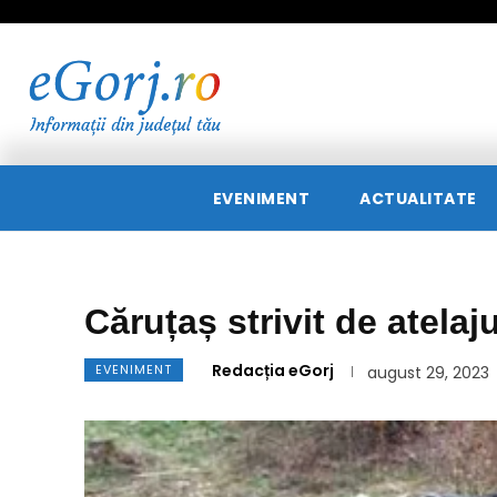
EVENIMENT
ACTUALITATE
Căruțaș strivit de atelaj
Redacția eGorj
EVENIMENT
august 29, 2023