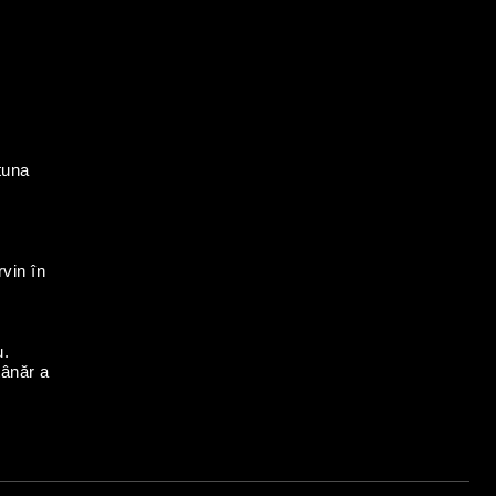
tuna
rvin în
u.
tânăr a