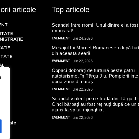
rii articole
Top articole
ENT
Scandal între rromi. Unul dintre ei a fost
împușcat!
ITATE
NISTRAȚIE
EVENIMENT
iulie 24, 2026
AȚIE
Mesajul lui Marcel Romanescu după fur
din această seară
ĂTATE
EVENIMENT
iulie 22, 2026
AL
Copaci doborâți de furtună peste patru
Ă
autoturisme, în Târgu Jiu. Pompierii inte
ă
două zone din oraș
IC
EVENIMENT
iulie 22, 2026
Scandal violent pe o stradă din Târgu Ji
N
Cinci bărbați au fost reținuți după ce un 
AL
ajuns la spital înjunghiat
ate
EVENIMENT
iulie 22, 2026
toriale
turi