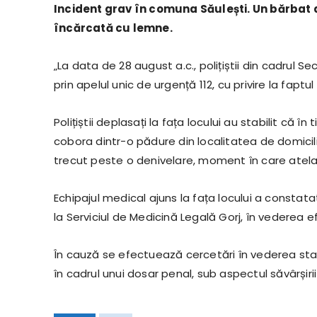
Incident grav în comuna Săulești. Un bărbat de
încărcată cu lemne.
„La data de 28 august a.c., polițiștii din cadrul Se
prin apelul unic de urgență 112, cu privire la fap
Polițiștii deplasați la fața locului au stabilit că 
cobora dintr-o pădure din localitatea de domicil
trecut peste o denivelare, moment în care atelaju
Echipajul medical ajuns la fața locului a constata
la Serviciul de Medicină Legală Gorj, în vederea e
În cauză se efectuează cercetări în vederea stabil
în cadrul unui dosar penal, sub aspectul săvârșirii 