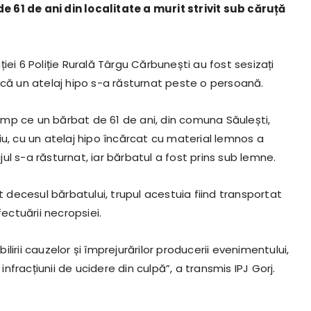
 61 de ani din localitate a murit strivit sub căruță
cției 6 Poliție Rurală Târgu Cărbunești au fost sesizați
tul că un atelaj hipo s-a răsturnat peste o persoană.
în timp ce un bărbat de 61 de ani, din comuna Săulești,
iu, cu un atelaj hipo încărcat cu material lemnos a
l s-a răsturnat, iar bărbatul a fost prins sub lemne.
t decesul bărbatului, trupul acestuia fiind transportat
fectuării necropsiei.
irii cauzelor și împrejurărilor producerii evenimentului,
infracțiunii de ucidere din culpă”, a transmis IPJ Gorj.