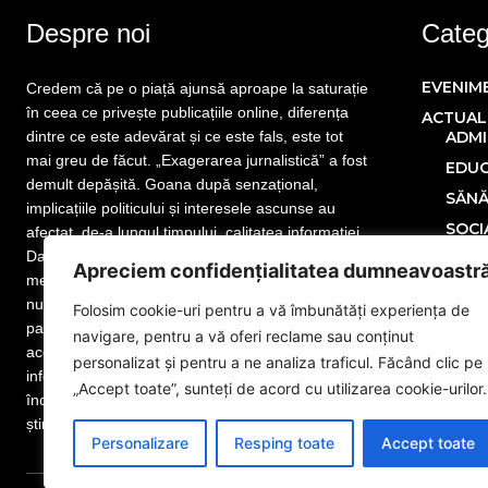
Despre noi
Catego
EVENIM
Credem că pe o piață ajunsă aproape la saturație
în ceea ce privește publicațiile online, diferența
ACTUAL
dintre ce este adevărat și ce este fals, este tot
ADMI
mai greu de făcut. „Exagerarea jurnalistică” a fost
EDUC
demult depășită. Goana după senzațional,
SĂN
implicațiile politicului și interesele ascunse au
SOCI
afectat, de-a lungul timpului, calitatea informației.
Dar nu este totul pierdut! Mai sunt publicații care
POLITIC
Apreciem confidențialitatea dumneavoastr
merită atenția cititorului. Mai sunt jurnaliști care
ECONOM
nu și-au uitat menirea. Mai sunt redactori
Folosim cookie-uri pentru a vă îmbunătăți experiența de
SPORT
pasionați de meseria lor, iar noi facem parte din
navigare, pentru a vă oferi reclame sau conținut
MONDE
această categorie. www.eGorj.ro vă aduce
personalizat și pentru a ne analiza traficul. Făcând clic pe
informații din județul dumneavoastră! Suntem la
NAȚION
„Accept toate”, sunteți de acord cu utilizarea cookie-urilor.
început de drum, dar suntem pregătiți să dăm
Publicit
știrea exactă. Citiți și vă veți convinge!
Adver
Personalizare
Resping toate
Accept toate
Anun