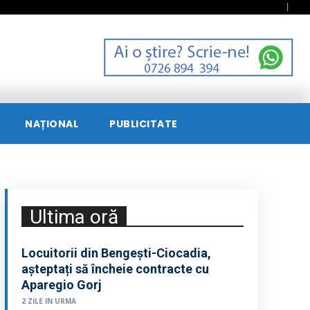
NAȚIONAL
PUBLICITATE
Ultima oră
Locuitorii din Bengești-Ciocadia,
așteptați să încheie contracte cu
Aparegio Gorj
2 ZILE IN URMA