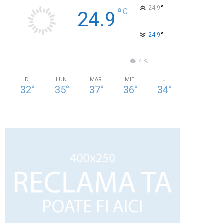
°
24.9
°
C
24.9
°
24.9
52 %
3kmh
4 %
D
LUN
MAR
MIE
J
32
°
35
°
37
°
36
°
34
°