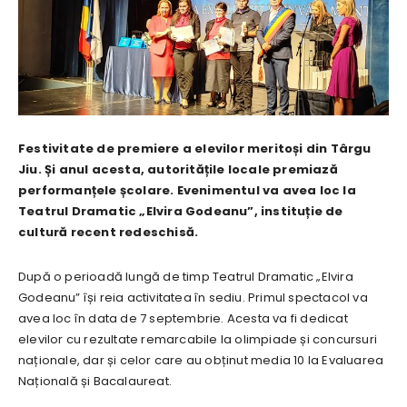
Festivitate de premiere a elevilor meritoși din Târgu
Jiu. Și anul acesta, autoritățile locale premiază
performanțele școlare. Evenimentul va avea loc la
Teatrul Dramatic „Elvira Godeanu”, instituție de
cultură recent redeschisă.
După o perioadă lungă de timp Teatrul Dramatic „Elvira
Godeanu” își reia activitatea în sediu. Primul spectacol va
avea loc în data de 7 septembrie. Acesta va fi dedicat
elevilor cu rezultate remarcabile la olimpiade și concursuri
naționale, dar și celor care au obținut media 10 la Evaluarea
Națională și Bacalaureat.