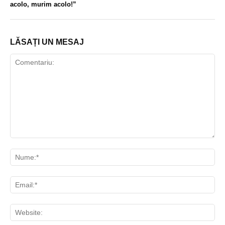
acolo, murim acolo!”
LĂSAȚI UN MESAJ
Comentariu:
Nu
Ema
Web