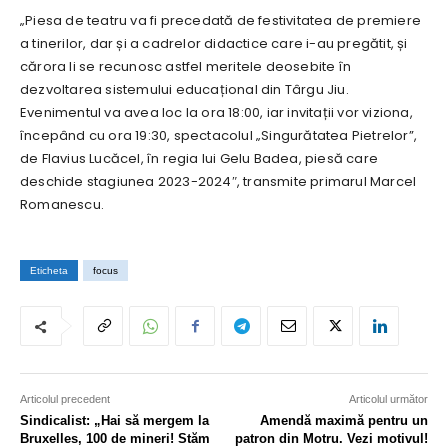
„Piesa de teatru va fi precedată de festivitatea de premiere
a tinerilor, dar și a cadrelor didactice care i-au pregătit, și
cărora li se recunosc astfel meritele deosebite în
dezvoltarea sistemului educațional din Târgu Jiu.
Evenimentul va avea loc la ora 18:00, iar invitații vor viziona,
începând cu ora 19:30, spectacolul „Singurătatea Pietrelor”,
de Flavius Lucăcel, în regia lui Gelu Badea, piesă care
deschide stagiunea 2023-2024″, transmite primarul Marcel
Romanescu.
Eticheta
focus
Articolul precedent
Articolul următor
Sindicalist: „Hai să mergem la
Amendă maximă pentru un
Bruxelles, 100 de mineri! Stăm
patron din Motru. Vezi motivul!