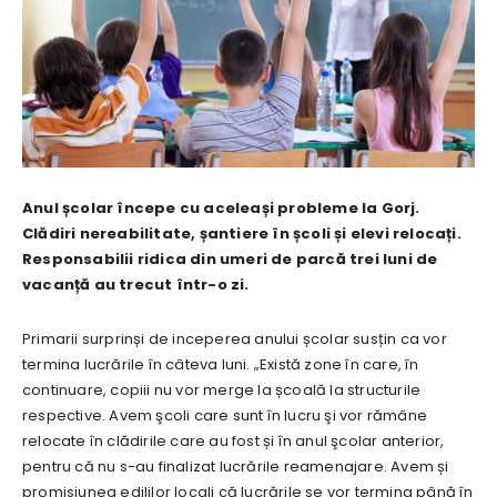
Anul școlar începe cu aceleași probleme la Gorj.
Clădiri nereabilitate, șantiere în școli și elevi relocați.
Responsabilii ridica din umeri de parcă trei luni de
vacanță au trecut într-o zi.
Primarii surprinși de inceperea anului școlar susțin ca vor
termina lucrările în câteva luni. „Există zone în care, în
continuare, copiii nu vor merge la școală la structurile
respective. Avem şcoli care sunt în lucru şi vor rămâne
relocate în clădirile care au fost și în anul şcolar anterior,
pentru că nu s-au finalizat lucrările reamenajare. Avem și
promisiunea edililor locali că lucrările se vor termina până în