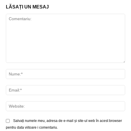
LĂSAȚI UN MESAJ
Comentariu:
Nu
Ema
Web
Salvați numele meu, adresa de e-mail și site-ul web în acest browser
pentru data viitoare i comentariu.