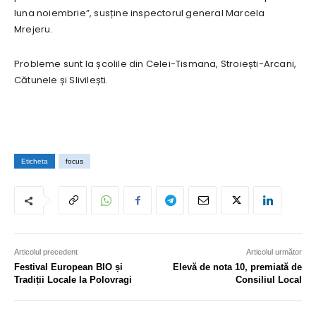
luna noiembrie”, susține inspectorul general Marcela
Mrejeru.
Probleme sunt la școlile din Celei-Tismana, Stroiești-Arcani,
Cătunele și Slivilești.
Eticheta
focus
Articolul precedent
Articolul următor
Festival European BIO și
Elevă de nota 10, premiată de
Tradiții Locale la Polovragi
Consiliul Local