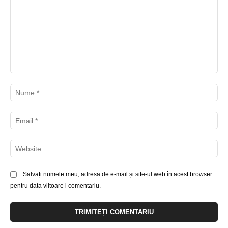
Comentariu:
Nu
Ema
Web
Salvați numele meu, adresa de e-mail și site-ul web în acest browser
pentru data viitoare i comentariu.