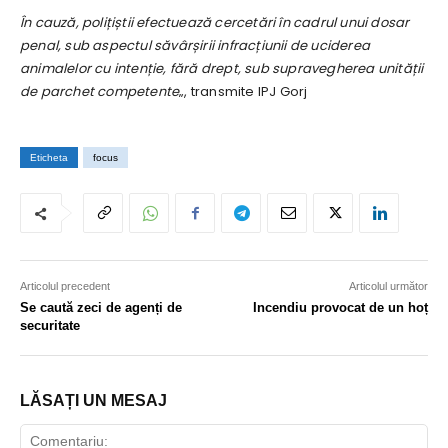
În cauză, polițiștii efectuează cercetări în cadrul unui dosar
penal, sub aspectul săvârșirii infracțiunii de uciderea
animalelor cu intenție, fără drept, sub supravegherea unității
de parchet competente
„, transmite IPJ Gorj
Eticheta
focus
Articolul precedent
Articolul următor
Se caută zeci de agenți de
Incendiu provocat de un hoț
securitate
LĂSAȚI UN MESAJ