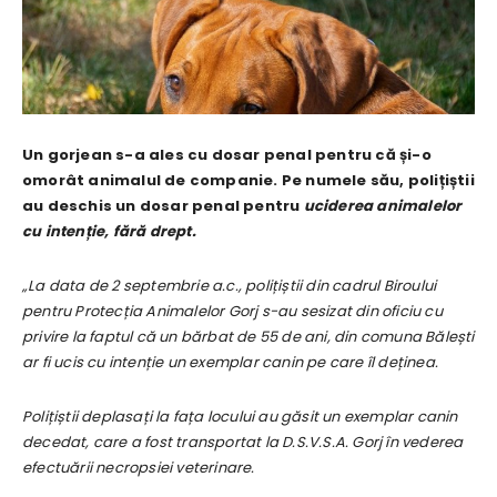
Un gorjean s-a ales cu dosar penal pentru că și-o
omorât animalul de companie. Pe numele său, polițiștii
au deschis un dosar penal pentru
uciderea animalelor
cu intenție, fără drept.
„La data de 2 septembrie a.c., polițiștii din cadrul Biroului
pentru Protecția Animalelor Gorj s-au sesizat din oficiu cu
privire la faptul că un bărbat de 55 de ani, din comuna Bălești
ar fi ucis cu intenție un exemplar canin pe care îl deținea.
Polițiștii deplasați la fața locului au găsit un exemplar canin
decedat, care a fost transportat la D.S.V.S.A. Gorj în vederea
efectuării necropsiei veterinare.