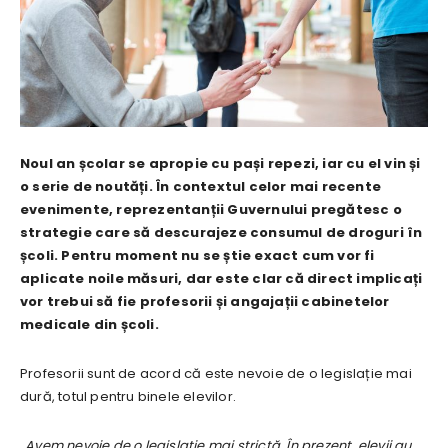
Noul an școlar se apropie cu pași repezi, iar cu el vin și
o serie de noutăți. În contextul celor mai recente
evenimente, reprezentanții Guvernului pregătesc o
strategie care să descurajeze consumul de droguri în
școli. Pentru moment nu se știe exact cum vor fi
aplicate noile măsuri, dar este clar că direct implicați
vor trebui să fie profesorii și angajații cabinetelor
medicale din școli.
Profesorii sunt de acord că este nevoie de o legislație mai
dură, totul pentru binele elevilor.
„Avem nevoie de o legislație mai strictă. În prezent, elevii au