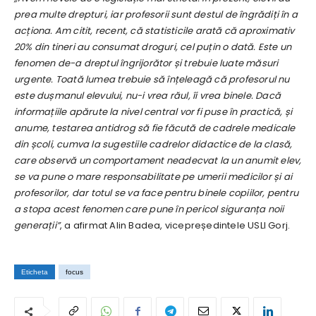
prea multe drepturi, iar profesorii sunt destul de îngrădiți în a
acționa. Am citit, recent, că statisticile arată că aproximativ
20% din tineri au consumat droguri, cel puțin o dată. Este un
fenomen de-a dreptul îngrijorător și trebuie luate măsuri
urgente. Toată lumea trebuie să înțeleagă că profesorul nu
este dușmanul elevului, nu-i vrea răul, îi vrea binele. Dacă
informațiile apărute la nivel central vor fi puse în practică, și
anume, testarea antidrog să fie făcută de cadrele medicale
din școli, cumva la sugestiile cadrelor didactice de la clasă,
care observă un comportament neadecvat la un anumit elev,
se va pune o mare responsabilitate pe umerii medicilor și ai
profesorilor, dar totul se va face pentru binele copiilor, pentru
a stopa acest fenomen care pune în pericol siguranța noii
generații”
, a afirmat Alin Badea, vicepreședintele USLI Gorj.
Eticheta
focus